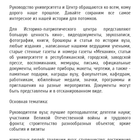
Руководство университета и Центр обращаются ко всем, кому
дорого наше прошлое. Давайте сохраним все самое
интересное из нашей истории для потомков.
Для Историко-патриотического центра представляют
большую ценность кино-, видеодокументы, звукозаписи,
фотографии, книги, брошюры и статьи по истории вуза,
любые издания , написанные нашими ведущими учеными,
старые стенные газеты и номера газеты «Механик», статьи
об университете в республиканской, городской, заводской
прессе, воспоминания, мемуары, письма, официальные
документы, небольшие приборы, макеты, чертежи, а также -
памятные подарки, награды вузу, факультетам, кафедрам,
работникам, юбилейные медали, значки, программы и
приглашения на разные мероприятия. Документы могут
быть представлены и в отсканированном виде.
Основная тематика:
Руководители вуза; лучшие преподаватели; деятели науки;
участники Великой Отечественной войны и трудового
фронта; строительство разнообразных объектов; яркие
события и визиты
известных людей; традиции вуза; студенчество; достижения