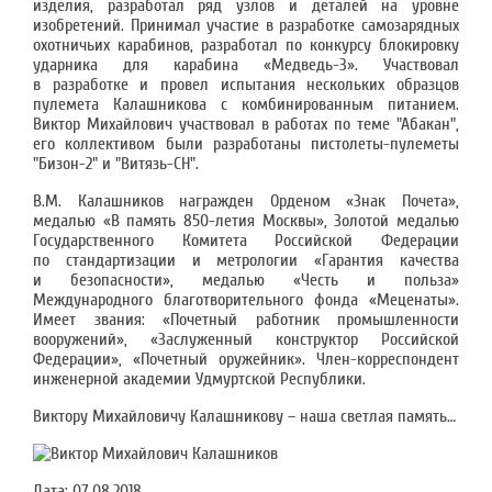
изделия, разработал ряд узлов и деталей на уровне
изобретений. Принимал участие в разработке самозарядных
охотничьих карабинов, разработал по конкурсу блокировку
ударника для карабина «Медведь-3». Участвовал
в разработке и провел испытания нескольких образцов
пулемета Калашникова с комбинированным питанием.
Виктор Михайлович участвовал в работах по теме "Абакан",
его коллективом были разработаны пистолеты-пулеметы
"Бизон-2" и "Витязь-СН".
В.М. Калашников награжден Орденом «Знак Почета»,
медалью «В память 850-летия Москвы», Золотой медалью
Государственного Комитета Российской Федерации
по стандартизации и метрологии «Гарантия качества
и безопасности», медалью «Честь и польза»
Международного благотворительного фонда «Меценаты».
Имеет звания: «Почетный работник промышленности
вооружений», «Заслуженный конструктор Российской
Федерации», «Почетный оружейник». Член-корреспондент
инженерной академии Удмуртской Республики.
Виктору Михайловичу Калашникову – наша светлая память…
Дата:
07.08.2018