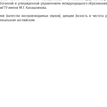
аботанной и утвержденной управлением международного образования
жГТУ имени М.Т. Калашникова.
и (качество воспроизводимых звуков), дикции (ясность и чистота р
сиональном английском.