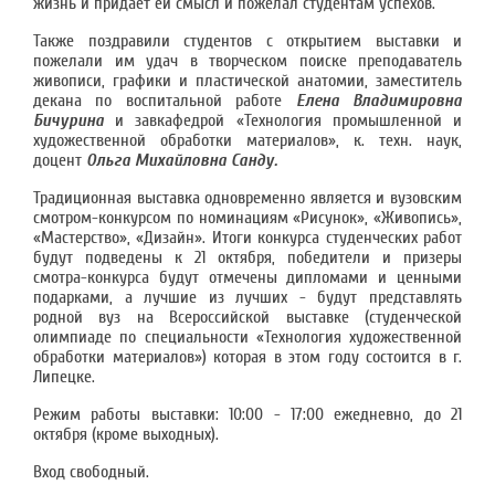
жизнь и придает ей смысл и пожелал студентам успехов.
Также поздравили студентов с открытием выставки и
пожелали им удач в творческом поиске преподаватель
живописи, графики и пластической анатомии, заместитель
декана по воспитальной работе
Елена Владимировна
Бичурина
и завкафедрой «Технология промышленной и
художественной обработки материалов», к. техн. наук,
доцент
Ольга Михайловна Санду.
Традиционная выставка одновременно является и вузовским
смотром-конкурсом по номинациям «Рисунок», «Живопись»,
«Мастерство», «Дизайн». Итоги конкурса студенческих работ
будут подведены к 21 октября, победители и призеры
смотра-конкурса будут отмечены дипломами и ценными
подарками, а лучшие из лучших - будут представлять
родной вуз на Всероссийской выставке (студенческой
олимпиаде по специальности «Технология художественной
обработки материалов») которая в этом году состоится в г.
Липецке.
Режим работы выставки: 10:00 - 17:00 ежедневно, до 21
октября (кроме выходных).
Вход свободный.