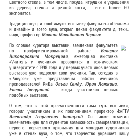
цветного стекла, в том числе, посуда, игрушки и украшения
из дерева, стекла и резной кости, - всего более 60
экспонатов.
Традиционную, и «любимую» выставку факультета «Реклама
и дизайн» и всего вуза, открыл декан факультета д. техн..
наук, профессор
Михаил Михайлович Черных.
По словам куратора выставки, замдекана факультета
по профориентированной работе
Валерия
Никоноровича Мокрецова
, ежегодная выставка
«Учитель и ученики» проводится в техническом
университете с 1998 года и у первых участников первых
выставок уже подросли свои ученики. Так, сегодня в
«Ракурсе» уже представлены работы учеников
преподавателей РиДа
Ольги Санду, Юрия Ложкина,
Елены Бичуриной
- когда участников первых
подобных выставок.
О том, что в этой преемственности сама суть выставки,
говорил участникам и их поклонникам проректор ИжГТУ
Александр Георгиевич Балицкий
. Он также отметил
замечательную для студентов возможность самореализации,
первого творческого признания для молодых художников
уже в стенах вуза, о том, что творчество украшает нашу