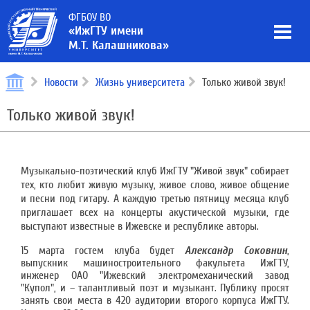
ФГБОУ ВО
«ИжГТУ имени
М.Т. Калашникова»
Новости
Жизнь университета
Только живой звук!
Только живой звук!
Музыкально-поэтический клуб ИжГТУ "Живой звук" собирает
тех, кто любит живую музыку, живое слово, живое общение
и песни под гитару. А каждую третью пятницу месяца клуб
приглашает всех на концерты акустической музыки, где
выступают известные в Ижевске и республике авторы.
15 марта гостем клуба будет
Александр Соковнин
,
выпускник машиностроительного факультета ИжГТУ,
инженер ОАО "Ижевский электромеханический завод
"Купол", и – талантливый поэт и музыкант. Публику просят
занять свои места в 420 аудитории второго корпуса ИжГТУ.