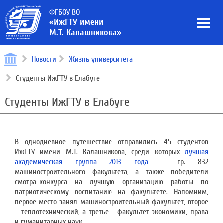
ФГБОУ ВО
«ИжГТУ имени
М.Т. Калашникова»
Новости
Жизнь университета
Студенты ИжГТУ в Елабуге
Студенты ИжГТУ в Елабуге
В однодневное путешествие отправились 45 студентов
ИжГТУ имени М.Т. Калашникова, среди которых
лучшая
академическая группа 2013 года
– гр. 832
машиностроительного факультета, а также победители
смотра-конкурса на лучшую организацию работы по
патриотическому воспитанию на факультете. Напомним,
первое место занял машиностроительный факультет, второе
– теплотехнический, а третье – факультет экономики, права
и гуманитарных наук.