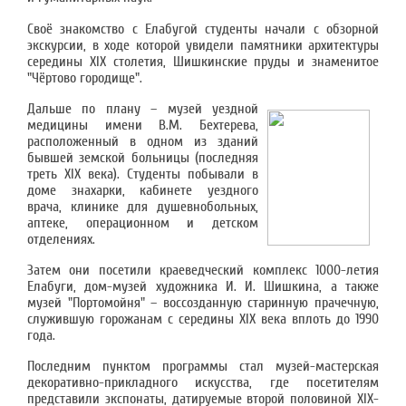
Своё знакомство с Елабугой студенты начали с обзорной
экскурсии, в ходе которой увидели памятники архитектуры
середины XIX столетия, Шишкинские пруды и знаменитое
"Чёртово городище".
Дальше по плану – музей уездной
медицины имени В.М. Бехтерева,
расположенный в одном из зданий
бывшей земской больницы (последняя
треть XIX века). Студенты побывали в
доме знахарки, кабинете уездного
врача, клинике для душевнобольных,
аптеке, операционном и детском
отделениях.
Затем они посетили краеведческий комплекс 1000-летия
Елабуги, дом-музей художника И. И. Шишкина, а также
музей "Портомойня" – воссозданную старинную прачечную,
служившую горожанам с середины XIX века вплоть до 1990
года.
Последним пунктом программы стал музей-мастерская
декоративно-прикладного искусства, где посетителям
представили экспонаты, датируемые второй половиной XIX-