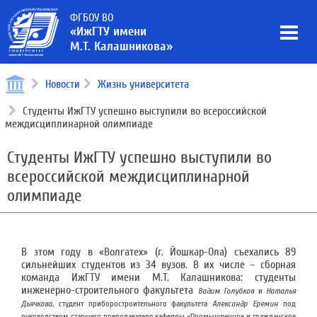
ФГБОУ ВО
«ИжГТУ имени
М.Т. Калашникова»
Новости
Жизнь университета
Студенты ИжГТУ успешно выступили во всероссийской
междисциплинарной олимпиаде
Студенты ИжГТУ успешно выступили во
всероссийской междисциплинарной
олимпиаде
В этом году в «Волгатех» (г. Йошкар-Ола) съехались 89
сильнейших студентов из 34 вузов. В их числе – сборная
команда ИжГТУ имени М.Т. Калашникова: студенты
инженерно-строительного факультета
Вадим Голубков
и
Наталья
Дьячкова
, студент приборостроительного факультета
Александр Еремин
под
руководством старшего преподавателя кафедры «Промышленное и гражданское