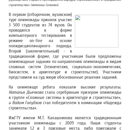
строительство»
Светланы Сачковой
.
В первом (отборочном, вузовском)
туре олимпиады приняли участие
3 500 студентов из 74 вузов. Он
проводился в форме
компьютерного тестирования в
режиме on-line на основе
полидисциплинарного подхода.
Второй (заключительный) - в
традиционной форме, где участникам были предложены
олимпиадные задания по направлению олимпиады и видам
сложных систем (технических, социально-экономических,
биосистем, в архитектуре и строительстве). Участники
представили на суд жюри обоснованные решения заданий.
На олимпиаде ребята показали высокие результаты.
Наталья Дьячкова
стала серебряным призером олимпиады
в группе «Сложные системы в архитектуре и строительстве»,
а
Вадим Голубков
стал победителем в номинации «Надежда
строительства».
ИжГТУ имени М.Т. Калашникова является традиционным
участником олимпиады с 2009 года. Наши студенты
занимали 1,2 и 3 призовые места, либо приезжали с