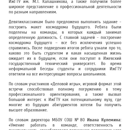
ИжГТУ им. М.Т. Калашникова, а также получили более
широкое представление о профессиональной деятельности
по разным направлениям.
Девятиклассникам было предложено выполнить задание -
построить макет космодрома будущего. Ребята были
поделены на команды, в которых каждый занимал
определенную должность. С главной задачей - построение
космодрома будущего – все без исключения успешно
справились. После подведения итогов ребята узнали про то,
каково это быть студентом и какая насыщенная жизнь
ожидает их в будущем, если они поступят в Ижевский
государственный технический университет. Во время
неформальной беседы студенты и сотрудники ИжГТУ
ответили на все интересующие вопросы школьников.
По словам участников «Деловой игры», игровой формат этой
встречи способствовал полному погружению в тему
профессионального ориентирования, а также вызвал
большой интерес к ИжГТУ как потенциальному вузу, где
многие из будущих абитуриентов хотели бы получить
высшее образование.
По словам директора МБОУ СОШ №80
Ивана Кулемина
:
«Умение работать в команде, ответственность и