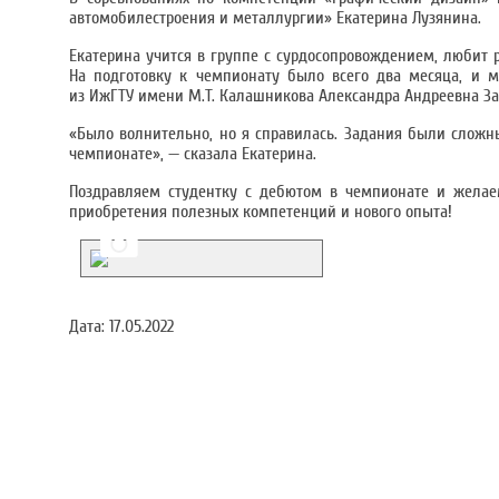
автомобилестроения и металлургии» Екатерина Лузянина.
Екатерина учится в группе с сурдосопровождением, любит 
На подготовку к чемпионату было всего два месяца, и м
из ИжГТУ имени М.Т. Калашникова Александра Андреевна За
«Было волнительно, но я справилась. Задания были сложны
чемпионате», — сказала Екатерина.
Поздравляем студентку с дебютом в чемпионате и желае
приобретения полезных компетенций и нового опыта!
Дата:
17.05.2022