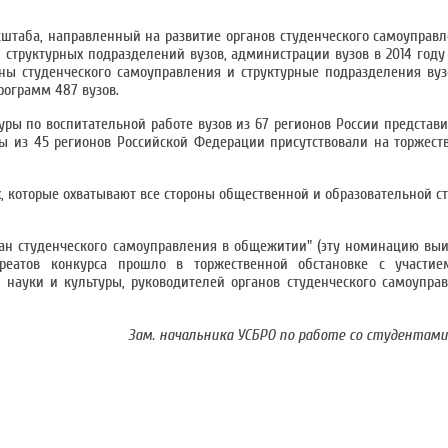
штаба, направленный на развитие органов студенческого самоуправ
структурных подразделений вузов, администрации вузов в 2014 году
ны студенческого самоуправления и структурные подразделения вуз
рограмм 487 вузов.
уры по воспитательной работе вузов из 67 регионов России представи
ты из 45 регионов Российской Федерации присутствовали на торжес
 которые охватывают все стороны общественной и образовательной с
ан студенческого самоуправления в общежитии" (эту номинацию выи
реатов конкурса прошло в торжественной обстановке с участие
й науки и культуры, руководителей органов студенческого самоуправ
Зам. начальника УСБРО по работе
со студентами 