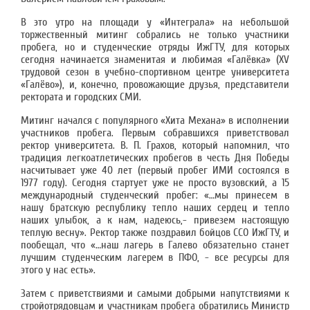
В это утро на площади у «Интеграла» на небольшой
торжественный митинг собрались не только участники
пробега, но и студенческие отряды ИжГТУ, для которых
сегодня начинается знаменитая и любимая «Галёвка» (XV
трудовой сезон в учебно-спортивном центре университета
«Галёво»), и, конечно, провожающие друзья, представители
ректората и городских СМИ.
Митинг начался с популярного «Хита Механа» в исполнении
участников пробега. Первым собравшихся приветствовал
ректор университета. В. П. Грахов, который напомнил, что
традиция легкоатлетических пробегов в честь Дня Победы
насчитывает уже 40 лет (первый пробег ИМИ состоялся в
1977 году). Сегодня стартует уже не просто вузовский, а 15
международный студенческий пробег: «…мы принесем в
нашу братскую республику тепло наших сердец и тепло
наших улыбок, а к нам, надеюсь,- привезем настоящую
теплую весну». Ректор также поздравил бойцов ССО ИжГТУ, и
пообещал, что «…наш лагерь в Галево обязательно станет
лучшим студенческим лагерем в ПФО, - все ресурсы для
этого у нас есть».
Затем с приветствиями и самыми добрыми напутствиями к
стройотрядовцам и участникам пробега обратились Министр