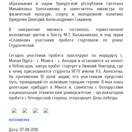
образования и науки Удмуртской республики Светлана
Михайловна Болотникова и заместитель министра по
физической культуре, спорту и молодежной политике
Удмуртии Дмитрий Александрович Гавриков.
В завершение митинга состоялось торжественное
возложение цветов к бюсту М.Т. Калашникова, и под звуки
«Славянки» участники пробега стартовали по улице
Студенческой.
Сегодня участники пробега проследуют по маршруту с.
Малая Пурга
–
г. Можга – с. Алнаши и остановятся на ночлег
в Чебоксарах, завтра пробег стартует в Нижний Новгород, где
к нему присоединятся студенты НГТУ имени Р.Е. Алексеева.
На протяжении 10 дней акции, его участникам предстоит
путь, проходящий по знаковым городам-героям. 8 мая наша
делегация прибудет в Минск и, совместно с Белорусским
национальным техническим университетом – организатором
пробега с белорусской стороны, отпразднует День победы.
ФОТОГАЛЕРЕЯ
Дата:
07.08.2018