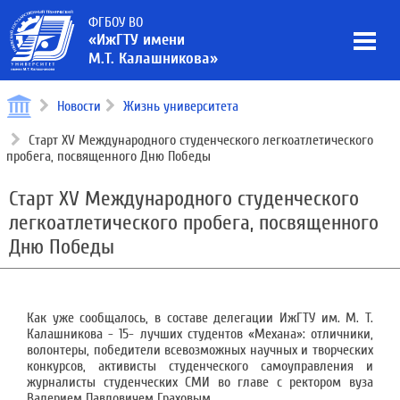
ФГБОУ ВО
«ИжГТУ имени
М.Т. Калашникова»
Новости
Жизнь университета
Старт ХV Международного студенческого легкоатлетического
пробега, посвященного Дню Победы
Старт ХV Международного студенческого
легкоатлетического пробега, посвященного
Дню Победы
Как уже сообщалось, в составе делегации ИжГТУ им. М. Т.
Калашникова - 15- лучших студентов «Механа»: отличники,
волонтеры, победители всевозможных научных и творческих
конкурсов, активисты студенческого самоуправления и
журналисты студенческих СМИ во главе с ректором вуза
Валерием Павловичем Граховым.