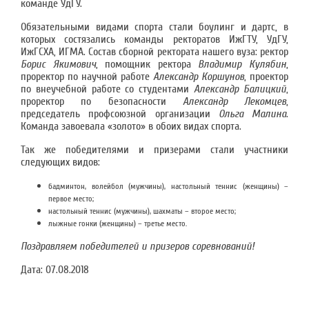
команде УдГУ.
Обязательными видами спорта стали боулинг и дартс, в
которых состязались команды ректоратов ИжГТУ, УдГУ,
ИжГСХА, ИГМА. Состав сборной ректората нашего вуза: ректор
Борис Якимович
, помощник ректора
Владимир Кулябин
,
проректор по научной работе
Александр Коршунов
, проектор
по внеучебной работе со студентами
Александр Балицкий
,
проректор по безопасности
Александр Лекомцев
,
председатель профсоюзной организации
Ольга Малина
.
Команда завоевала «золото» в обоих видах спорта.
Так же победителями и призерами стали участники
следующих видов:
бадминтон, волейбол (мужчины),
настольный теннис (женщины)
–
первое место;
настольный теннис (мужчины), шахматы – второе место;
лыжные гонки (женщины) – третье место.
Поздравляем победителей и призеров соревнований!
Дата:
07.08.2018