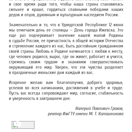
и свое время ради того, чтобы наша страна становилась
сильнее и краше, гордиться славными победами наших
дедов и отцов, духовным и культурным наследием России.
Знаменательно и то, что в Удмуртской Республике 12 июня
мы отмечаем день ее столицы — День города Ижевска. Это
еще раз подчеркивает значение нашей малой Родины
в судьбе России, ее причастность к общей истории Отечества
и стремление каждого из нас, быть достойным гражданином
своей страны. Любовь к Родине начинается с любви к месту,
где человек родился, вырос, где он живет, работает и учится,
стремясь своим трудом и знаниями совершенствовать
окружающий его мир. Уверен, что эти чувства разделяет
в праздничные июньские дни каждый из вас.
Искренне желаю вам благополучия, доброго здоровья,
успехов во всех начинаниях, достижений в учебе и труде.
Пусть вас всегда сопровождают мир, согласие, стабильность
и уверенность в завтрашнем дне.
Валерий Павлович Грахов,
ректор ИжГТУ имени М. Т. Калашникова