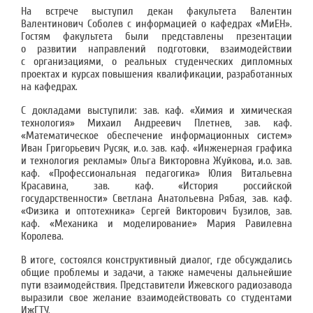
На встрече выступил декан факультета Валентин
Валентинович Соболев с информацией о кафедрах «МиЕН».
Гостям факультета были представлены презентации
о развитии направлений подготовки, взаимодействии
с организациями, о реальных студенческих дипломных
проектах и курсах повышения квалификации, разработанных
на кафедрах.
С докладами выступили: зав. каф. «Химия и химическая
технология» Михаил Андреевич Плетнев, зав. каф.
«Математическое обеспечение информационных систем»
Иван Григорьевич Русяк, и.о. зав. каф. «Инженерная графика
и технология рекламы» Ольга Викторовна Жуйкова
,
и.о. зав.
каф. «Профессиональная педагогика» Юлия Витальевна
Красавина, зав. каф. «История российской
государственности» Светлана Анатольевна Рябая, зав. каф.
«Физика и оптотехника» Сергей Викторович Бузилов, зав.
каф. «Механика и моделирование» Мария Равилевна
Королева.
В итоге, состоялся конструктивный диалог, где обсуждались
общие проблемы и задачи, а также намечены дальнейшие
пути взаимодействия. Представители Ижевского радиозавода
выразили свое желание взаимодействовать со студентами
ИжГТУ.