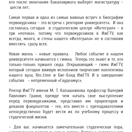
кто после окончания бакалавриата выберет магистратуру –
шести лет.
Самая первая и одна из самых важных встреч в биографии
первокурсника – это встреча с ректором университета. И она
состоялась сегодня в студенческом центре «Интеграл» – в
три «потока», потому что первокурсников в ИжГТУ, как
всегда, много, и стены нашего «Интеграла» не в состоянии
вместить сразу всех.
Новая жизнь – новые правила. Любое событие в нашем
университете начинается с гимна. Теперь это знают и те, кто
только-только пришел сюда. Открывающий – гимн ИжГТУ,
который сегодня вживую исполнили творческие коллективы
нашего вуза, Rec.time и Биг-Бэнд ИжГТУ. И в завершение
события – непременный «Гаудеамус».
Ректор ИжГТУ имени М. Т. Калашникова профессор Валерий
Павлович Грахов, прежде чем начать свое выступление
перед первокурсниками, представил им проректоров и
деканов факультетов – тех, кто вместе с преподавателями
непосредственно будет вести их по учебному процессу и
студенческой жизни.
– Для вас начинается замечательная студенческая пора,