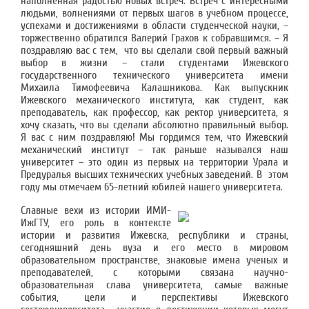
наполненная радостью новых встреч. Встреч с интересными
людьми, волнениями от первых шагов в учебном процессе,
успехами и достижениями в области студенческой науки, –
торжественно обратился Валерий Грахов к собравшимся. – Я
поздравляю вас с тем, что вы сделали свой первый важный
выбор в жизни – стали студентами Ижевского
государственного технического университета имени
Михаила Тимофеевича Калашникова. Как выпускник
Ижевского механического института, как студент, как
преподаватель, как профессор, как ректор университета, я
хочу сказать, что вы сделали абсолютно правильный выбор.
Я вас с ним поздравляю! Мы гордимся тем, что Ижевский
механический институт – так раньше назывался наш
университет – это один из первых на территории Урала и
Предуралья высших технических учебных заведений. В этом
году мы отмечаем 65-летний юбилей нашего университета.
Славные вехи из истории ИМИ-
ИжГТУ, его роль в контексте
истории и развития Ижевска, республики и страны,
сегодняшний день вуза и его место в мировом
образовательном пространстве, знаковые имена ученых и
преподавателей, с которыми связана научно-
образовательная слава университета, самые важные
события, цели и перспективы Ижевского