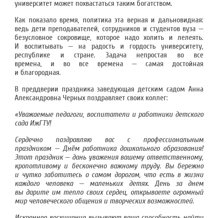
университет может похвастаться таким богатством.
Как показало время, политика эта верная и дальновидная:
ведь дети преподавателей, сотрудников и студентов вуза —
безусловное сокровище, которое надо холить и лелеять.
И воспитывать — на радость и гордость университету,
республике и стране. Задача непростая во все
времена, и во все времена — самая достойная
и благородная.
В преддверии праздника заведующая детским садом Анна
Александровна Черных поздравляет своих коллег:
«Уважаемые педагоги, воспитатели и работники детского
сада ИжГТУ!
Сердечно поздравляю вас с профессиональным
праздником — Днём работника дошкольного образования!
Этот праздник — дань уважения вашему ответственному,
кропотливому и бесконечно важному труду. Вы бережно
и чутко заботитесь о самом дорогом, что есть в жизни
каждого человека — маленьких детях. День за днем
вы дарите им тепло своих сердец, открываете огромный
мир человеческого общения и творческих возможностей.
Искреннее восхищение вызывают ваша способность найти