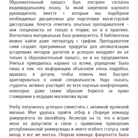
Образовательный процесс был построен согласно
индивидуальному плану. За мной закрепили научного
руководителя, вместе с которым мы подобрали
необходимые дисциплины для подготовки магистерской
диссертации. Хочется отметить опытных преподавателей –
они специалисты не только в теории, но и в практике.
Впечатлила материальная база университета. В библиотеках
можно найти даже литературу с грифом. Преподаватели
сами создают программные продукты для автоматизации
устаревших методов расчетов и успешно внедряют их не
только в образовательный процесс, но и на предприятиях.
Учиться приходилось наравне со всеми, упрощение было
лишь в том, что информацию объясняли очень подробно,
вдаваясь в детали, чтобы помочь мне быстрее
адаптироваться к новой специальности. Надо сказать,
студенты активно участвуют во всех научных конференциях,
некоторые даже таким образом борются за право
стажировки в ведущих московских вузах.
Учебу получилось успешно совместить с активной вузовской
жизнью. Мне удалось пройти отбор в сборную команду
университета по волейболу. Несмотря на то, что к играм
меня не допустили в связи с правилами проведения
республиканской универсиады и моего особого статуса, свой
вклад я все же внесла. Сборная команда факультета была