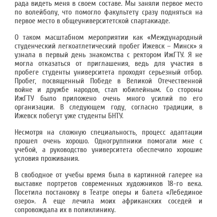
рада видеть меня в своем составе. Мы заняли первое место
по волейболу, что помогло факультету сразу подняться на
первое место в общеуниверситетской спартакиаде.
О таком масштабном мероприятии как «Международный
студенческий легкоатлетический пробег Ижевск – Минск» я
узнала в первый день знакомства с ректором ИжГТУ. Я не
могла отказаться от приглашения, ведь для участия в
пробеге студенты университета проходят серьезный отбор.
Пробег, посвященный Победе в Великой Отечественной
войне и дружбе народов, стал юбилейным. Со стороны
ИжГТУ было приложено очень много усилий по его
организации. В следующем году, согласно традиции, в
Ижевск побегут уже студенты БНТУ.
Несмотря на сложную специальность, процесс адаптации
прошел очень хорошо. Одногруппники помогали мне с
учебой, а руководство университета обеспечило хорошие
условия проживания.
В свободное от учебы время была в картинной галерее на
выставке портретов современных художников 18-го века.
Посетила постановку в Театре оперы и балета «Лебединое
озеро». А еще лечила моих африканских соседей и
сопровождала их в поликлинику.