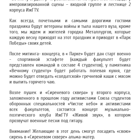
импровизированной сцены – входной группе и лестнице 2
корпуса ИжГТУ.
Как всегда, почетными и самыми дорогими гостями
праздника будут ветераны войны и тыла нашего вуза, кроме
того, мы ждем и жителей городка Металлургов, которые
каждую весну приходят на этот праздник и приводят в «Парк
Победы» своих детей.
После митинга- концерта, в « Парке» будет дан старт военно
- спортивной эстафете (каждый факультет будет
представлен командой в составе 4 студентов), у памятника
«Вечному студенту» будет работать полевая кухня, где
можно будет отведать «солдатской» гречневой каши с мясом
и выпить горячего чаю.
Возле пушек и «Сиреневого сквера» у второго корпуса,
заложенного в прошлом году активистами Союза студентов
оборонных специальностей «Чистое небо» и активистами
всех факультетов, состоится концерт музыкально-
поэтического клуба ИжГТУ «Живой звук», в котором
прозвучат военные песни под гитару.
Внимание! Желающие в этот день смогут посадить «свою»
сирень в «Сиреневом сквере» альма-матер.