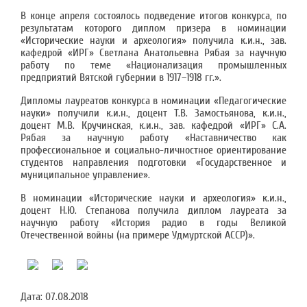
В конце апреля состоялось подведение итогов конкурса, по
результатам которого диплом призера в номинации
«Исторические науки и археология» получила к.и.н., зав.
кафедрой «ИРГ» Светлана Анатольевна Рябая за научную
работу по теме «Национализация промышленных
предприятий Вятской губернии в 1917–1918 гг.».
Дипломы лауреатов конкурса в номинации «Педагогические
науки» получили к.и.н., доцент Т.В. Замостьянова, к.и.н.,
доцент М.В. Кручинская, к.и.н., зав. кафедрой «ИРГ» С.А.
Рябая за научную работу «Наставничество как
профессиональное и социально-личностное ориентирование
студентов направления подготовки «Государственное и
муниципальное управление».
В номинации «Исторические науки и археология» к.и.н.,
доцент Н.Ю. Степанова получила диплом лауреата за
научную работу «История радио в годы Великой
Отечественной войны (на примере Удмуртской АССР)».
Дата:
07.08.2018