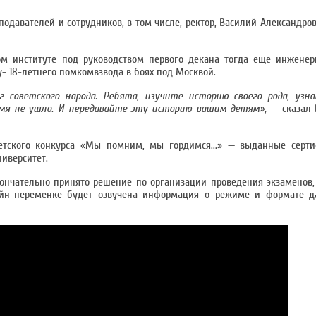
подавателей и сотрудников, в том числе, ректор, Василий Александро
м институте под руководством первого декана тогда еще инженерн
у- 18-летнего помкомвзвода в боях под Москвой.
 советского народа. Ребята, изучите историю своего рода, узн
емя не ушло. И передавайте эту историю вашим детям»,
— сказал 
етского конкурса «Мы помним, мы гордимся...» — выданные серт
ниверситет.
ончательно принято решение по организации проведения экзаменов
лайн-переменке будет озвучена информация о режиме и формате 