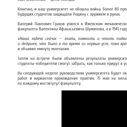
Конечно, и наш университет не обошла война. Более 80 пре
будущих студентов защищали Родину с оружием в руках.
Валерий Павлович Грахов учился в Ижевском механическо
факультета Валентина Афанасьевича Шумилова, а в 1941 год
«Наша задача сейчас — знать, помнить и чтить подвиг
и дедушек, что было в то время из первых уст, пока вр
и объявил минуту молчания.
Затем на встрече были объявлены результаты университ
студенты-победители смогут забрать, как только придут в у
На следующей неделе руководством университета будет ок
работ и вариантов прохождение практик. 15 мая на он
по каждому институту/ факультету.