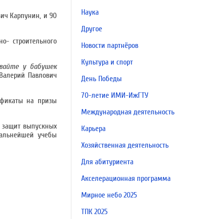
Наука
вич Карпунин, и 90
Другое
о- строительного
Новости партнёров
Культура и спорт
авайте у бабушек
Валерий Павлович
День Победы
70-летие ИМИ-ИжГТУ
ификаты на призы
Международная деятельность
, защит выпускных
Карьера
дальнейшей учебы
Хозяйственная деятельность
Для абитуриента
Акселерационная программа
Мирное небо 2025
ТПК 2025