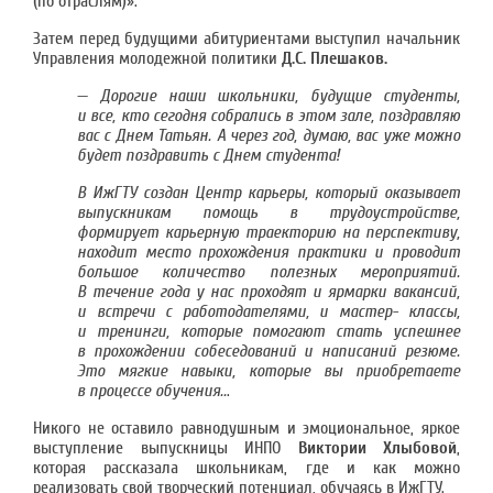
(по отраслям)».
Затем перед будущими абитуриентами выступил начальник
Управления молодежной политики
Д.С. Плешаков.
—
Дорогие наши школьники, будущие студенты,
и все, кто сегодня собрались в этом зале, поздравляю
вас с Днем Татьян. А через год, думаю, вас уже можно
будет поздравить с Днем студента!
В ИжГТУ создан Центр карьеры, который оказывает
выпускникам помощь в трудоустройстве,
формирует карьерную траекторию на перспективу,
находит место прохождения практики и проводит
большое количество полезных мероприятий.
В течение года у нас проходят и ярмарки вакансий,
и встречи с работодателями, и мастер- классы,
и тренинги, которые помогают стать успешнее
в прохождении собеседований и написаний резюме.
Это мягкие навыки, которые вы приобретаете
в процессе обучения..
.
Никого не оставило равнодушным и эмоциональное, яркое
выступление выпускницы ИНПО
Виктории Хлыбовой
,
которая рассказала школьникам, где и как можно
реализовать свой творческий потенциал, обучаясь в ИжГТУ.