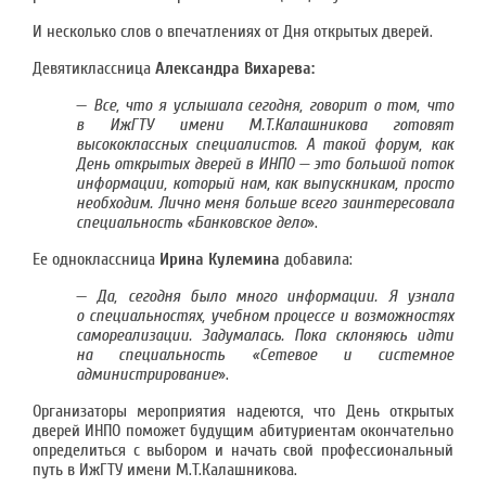
И несколько слов о впечатлениях от Дня открытых дверей.
Девятиклассница
Александра Вихарева:
—
В
се, что я услышала сегодня, говорит о том, что
в ИжГТУ имени М.Т.Калашникова готовят
высококлассных специалистов. А такой форум, как
День открытых дверей в ИНПО — это большой поток
информации, который нам, как выпускникам, просто
необходим. Лично меня больше всего заинтересовала
специальность «Банковское дело
».
Ее одноклассница
Ирина Кулемина
добавила:
—
Да, сегодня было много информации. Я узнала
о специальностях, учебном процессе и возможностях
самореализации. Задумалась. Пока склоняюсь идти
на специальность «Сетевое и системное
администрирование
».
Организаторы мероприятия надеются, что День открытых
дверей ИНПО поможет будущим абитуриентам окончательно
определиться с выбором и начать свой профессиональный
путь в ИжГТУ имени М.Т.Калашникова.