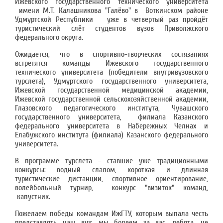
Ижевского государственного технического университета
имени М.Т. Калашникова "Галёво" в Воткинском районе
Удмуртской Республики уже в четвертый раз пройдёт
туристический слёт студентов вузов Приволжского
федерального округа.
Ожидается, что в спортивно-творческих состязаниях
встретятся команды Ижевского государственного
технического университета (победители внутривузовского
турслета), Удмуртского государственного университета,
Ижевской государственной медицинской академии,
Ижевской государственной сельскохозяйственной академии,
Глазовского педагогического института, Чувашского
государственного университета, филиала Казанского
федерального университета в Набережных Челнах и
Елабужского института (филиала) Казанского федерального
университета.
В программе турслета – ставшие уже традиционными
конкурсы: водный слалом, короткая и длинная
туристические дистанции, спортивное ориентирование,
волейбольный турнир, конкурс "визиток" команд,
капустник.
Пожелаем победы командам ИжГТУ, которым выпала честь
представлять наш вуз: мы болеем за вас, ребята, не