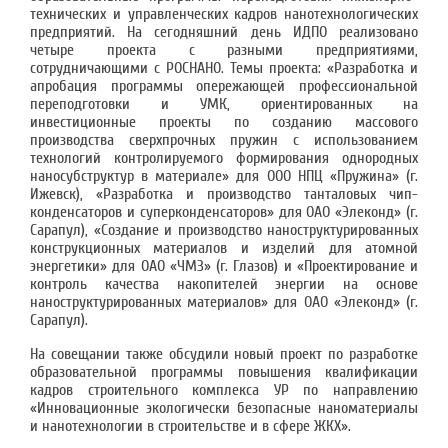
технических и управленческих кадров нанотехнологических
предприятий. На сегодняшний день ИДПО реализовано
четыре проекта с разными предприятиями,
сотрудничающими с РОСНАНО. Темы проекта: «Разработка и
апробация программы опережающей профессиональной
переподготовки и УМК, ориентированных на
инвестиционные проекты по созданию массового
производства сверхпрочных пружин с использованием
технологий контролируемого формирования однородных
наносубструктур в материале» для ООО НПЦ «Пружина» (г.
Ижевск), «Разработка и производство танталовых чип-
конденсаторов и суперконденсаторов» для ОАО «Элеконд» (г.
Сарапул), «Создание и производство наноструктурированных
конструкционных материалов и изделий для атомной
энергетики» для ОАО «ЧМЗ» (г. Глазов) и «Проектирование и
контроль качества накопителей энергии на основе
наноструктурированных материалов» для ОАО «Элеконд» (г.
Сарапул).
На совещании также обсудили новый проект по разработке
образовательной программы повышения квалификации
кадров строительного комплекса УР по направлению
«Инновационные экологически безопасные наноматериалы
и нанотехнологии в строительстве и в сфере ЖКХ».