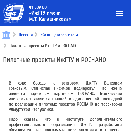
ФГБОУ ВО
«ИжГТУ имени
М.Т. Калашникова»
Новости
Жизнь университета
Пилотные проекты ИжГТУ и РОСНАНО
Пилотные проекты ИжГТУ и РОСНАНО
В ходе беседы с ректором ИжГТУ Валерием
Граховым, Станислав Нисимов подчеркнул, что ИжГТУ
является надежным партнером РОСНАНО. Технический
университет является главной и единственной площадкой
по реализации пилотных проектов РОСНАНО на территории
Удмуртской Республики.
Надо сказать, что в институте дополнительного
профессионального образования ИжГТУ разработаны
образовательные программы переподготовки инженерно-