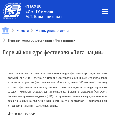
ФГБОУ ВО
«ИжГТУ имени
М.Т. Калашникова»
Новости
Жизнь университета
Первый конкурс фестиваля «Лига наций»
Первый конкурс фестиваля «Лига наций»
Надо сказать, что впервые программный конкурс фестиваля проходил на такой
большой сцене. И – впервые в истории фестиваля участниками его стало такое
количество студентов (на сцену вышло 14 команд, около 400 человек!). Наконец,
впервые фестиваль стал межвузовским - свои команды на конкурс прислали
соседи - Ижевская государственная сельскохозяйственная академия (ИжГСХА) и
Российская правовая академия (РПА). По признанию членов жюри, уровень всех
без исключения выступлений был очень высок, подготовка – основательной,
энтузиазм и таланты - самые настоящие.
Итоги конкурса: