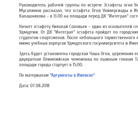
Руководитель рабочей группы по встрече Эстафеты огня У
Мусалимов рассказал, что эстафета Огня Универсиады в Иж
Калашникова – в 13.00 на площади перед ДК "Интеграл" сос
Начнет эстафету Николай Соловьев – один из основателей с
Удмуртии. От ДК "Интеграл" эстафета пройдет по городски
студентов-спортсменов. После небольшого торжественного
мимо учебных корпусов Удмуртского госуниверситета и Иж
Здесь будет установлена городская Чаша Огня, церемония
двукратная Олимпийская чемпионка по лыжным гонкам Та
площади города стартует в 15:00.
По материалам
"Аргументы в Ижевске"
Дата:
07.08.2018