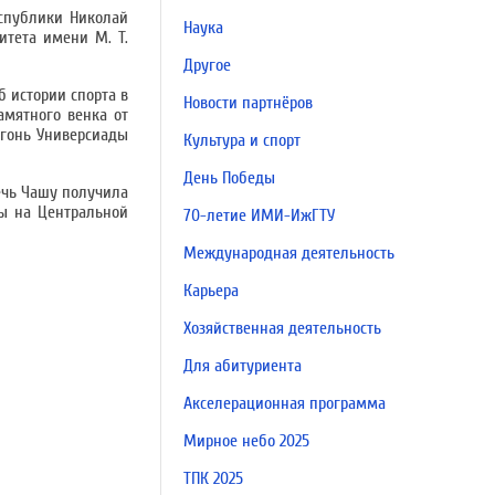
еспублики Николай
Наука
итета имени М. Т.
Другое
б истории спорта в
Новости партнёров
амятного венка от
Огонь Универсиады
Культура и спорт
День Победы
ечь Чашу получила
ы на Центральной
70-летие ИМИ-ИжГТУ
Международная деятельность
Карьера
Хозяйственная деятельность
Для абитуриента
Акселерационная программа
Мирное небо 2025
ТПК 2025