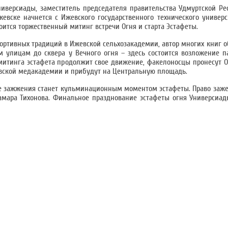
ниверсиады, заместитель председателя правительства Удмуртской Р
евске начнется с Ижевского государственного технического универс
тоится торжественный митинг встречи Огня и старта Эстафеты.
портивных традиций в Ижевской сельхозакадемии, автор многих книг о
м улицам до сквера у Вечного огня – здесь состоится возложение п
 митинга эстафета продолжит свое движение, факелоносцы пронесут 
евской медакадемии и прибудут на Центральную площадь.
 ее зажжения станет кульминационным моментом эстафеты. Право заж
мара Тихонова. Финальное празднование эстафеты огня Универсиад