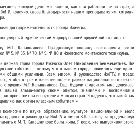
месяцев, каждый день мы видели, как они работали не за страх, а 
ибо! И, конечно, слова благодарности нашим преподавателям, сотрудн
ра.
новая достопримечательность города Ижевска.
 популярный туристический маршрут нашей оружейной столицы!».
ку М.Т. Калашникова. Праздничную колонну возглавляли воспи
ол № 5, № 35, № 70, № 9, № 80 и Ижевского монтажного техникума.
чь держал глава города Ижевска
Олег Николаевич Бекмеметьев.
По
достное событие — потому что в нашем городе появилось еще одно
ими общими усилиями. Всем миром. И руководство ИжГТУ, и предст
ого, чтобы в срок и качественно — в рамках национального проекта
вого оружия М.Т. Калашникова. Еще, будучи студентом, мне довелось
в нашей альма-матер своим опытом, знаниями и воспоминани
, которое стоит на вооружении многих стран. Я надеюсь, что такой з
оздравляю вас с этим классным событием!»
 комиссии по науке, образованию, культуре, национальной и мол
лагодарности руководству ИжГТУ и лично В.П. Грахову за проделанную
память о М. Т. Калашникове была жива. Я верю, что выпускники этого