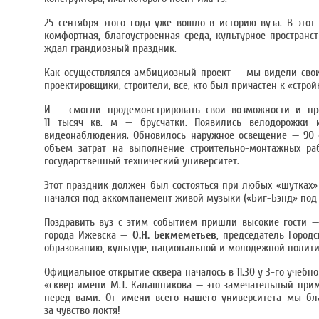
25 сентября этого года уже вошло в историю вуза. В этот
комфортная, благоустроенная среда, культурное пространст
ждал грандиозный праздник.
Как осуществлялся амбициозный проект — мы видели своим
проектировщики, строители, все, кто был причастен к «стро
И — смогли продемонстрировать свои возможности и про
11 тысяч кв. м — брусчатки. Появились велодорожки
видеонаблюдения. Обновилось наружное освещение — 90 с
объем затрат на выполнение строительно-монтажных ра
государственный технический университет.
Этот праздник должен был состояться при любых «шутках» 
начался под аккомпанемент живой музыки («Биг-Бэнд» под 
Поздравить вуз с этим событием пришли высокие гости —
города Ижевска —
О.Н. Бекмеметьев
, председатель Горо
образованию, культуре, национальной и молодежной политик
Официальное открытие сквера началось в 11.30 у 3-го учебно
«сквер имени М.Т. Калашникова — это замечательный приме
перед вами. От имени всего нашего университета мы бла
за чувство локтя!