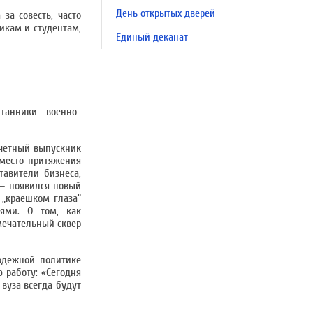
День открытых дверей
за совесть, часто
икам и студентам,
Единый деканат
танники военно-
четный выпускник
 место притяжения
авители бизнеса,
 — появился новый
 „краешком глаза“
ями. О том, как
амечательный сквер
одежной политике
 работу: «Сегодня
 вуза всегда будут