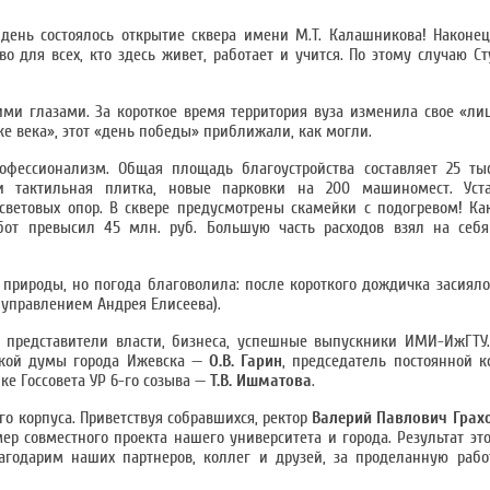
 день состоялось открытие сквера имени М.Т. Калашникова! Наконец
во для всех, кто здесь живет, работает и учится. По этому случаю С
и глазами. За короткое время территория вуза изменила свое «лиц
йке века», этот «день победы» приближали, как могли.
фессионализм. Общая площадь благоустройства составляет 25 тыс
 и тактильная плитка, новые парковки на 200 машиномест. Ус
ветовых опор. В сквере предусмотрены скамейки с подогревом! Ка
бот превысил 45 млн. руб. Большую часть расходов взял на себ
природы, но погода благоволила: после короткого дождичка засияло
управлением Андрея Елисеева).
 представители власти, бизнеса, успешные выпускники ИМИ-ИжГТУ.
дской думы города Ижевска —
О.В. Гарин
, председатель постоянной к
е Госсовета УР 6-го созыва —
Т.В. Ишматова
.
го корпуса. Приветствуя собравшихся, ректор
Валерий Павлович Грах
р совместного проекта нашего университета и города. Результат это
годарим наших партнеров, коллег и друзей, за проделанную работ