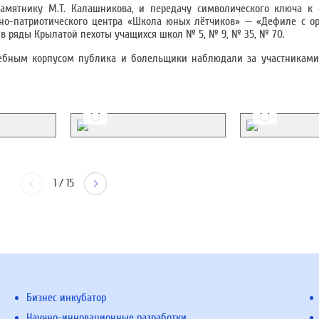
амятнику М.Т. Калашникова, и передачу символического ключа к с
нно-патриотического центра «Школа юных лётчиков» — «Дефиле с о
 в ряды Крылатой пехоты учащихся школ № 5, № 9, № 35, № 70.
чебным корпусом публика и болельщики наблюдали за участниками
1
/
15
Бизнес инкубатор
Научно-инновационные разработки