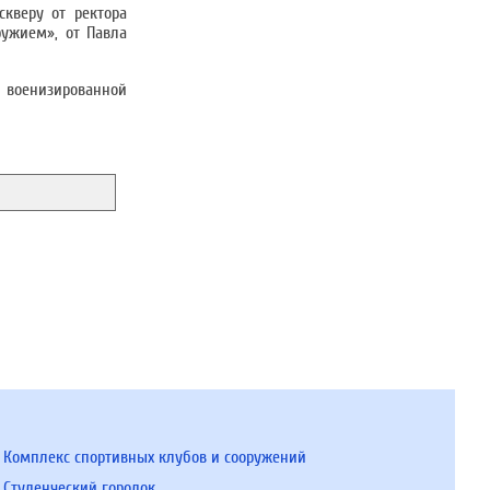
кверу от ректора
ружием», от Павла
 военизированной
Комплекс спортивных клубов и сооружений
Студенческий городок