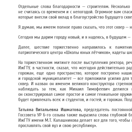
Отдельные слова благодарности — строителям. Несколько 
не считаясь со временем и с непогодой. Огромное вам спас
которые внесли свой вклад в благоустройство будущего скве
Я думаю, мы имеем полное право сказать, что этот сквер — 
Сегодня мы дарим городу новый, и я надеюсь, в будущем —
Далее, шествие торжественно направилось к памятни
патриотического центра «Школы юных лётчиков», кадеты шк
На торжественном митинге после выступления ректора, ре
ИжГТУ, в частности, сказал, что
«с
егодня действительно ра
горожан, еще одно пространство, которое построено наш
и городской муниципалитет — все приложили усилия для т
сквер. И назван он именем великого конструктора стрелко
наблюдать за тем, как Михаил Тимофеевич делился 
он сконструировал самое простое и самое гениальное оружие
будет привлекать всех: и студентов, и гостей, и горожан. П
Татьяна Витальевна Ишматова,
председатель постоянной
Госсовета УР 6-го созыва также выразила слова глубокой б
ИжГТУ имени М.Т. Калашникова делает все для того, чтобы 
прославлять свой вуз и свою республику».