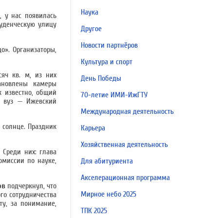
Наука
, у нас появилась
туденческую улицу
Другое
Новости партнёров
о». Организаторы,
Культура и спорт
яч кв. м, из них
День Победы
тановлены камеры
к известно, общий
70-летие ИМИ-ИжГТУ
я вуз — Ижевский
Международная деятельность
 солнце. Праздник
Карьера
Хозяйственная деятельность
 Среди них: глава
омиссии по науке,
Для абитуриента
Акселерационная программа
ов
подчеркнул, что
Мирное небо 2025
го сотрудничества
у, за понимание,
ТПК 2025