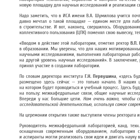
новую площадку для научных исследований и реализации св
Надо заметить, что в ИСА имени В.А. Шумилова учится почт
давно мечтал о такой площадке — едином месте для лабо
в строительстве. И вот, наконец, свершилось. Оборудова
коллективного пользования (ЦПК) поменял свою вывеску, те
«Вводом в действие этой лаборатории, отметил ректор
В.П.
в образовании. Мы уверены, что для наших мотивированных
научными исследованиями, выполнения лабораторных работ
на другой уровень научных исследований». В заключение, р
принял участие в создании лаборатории.
По словам директора института
Г.Н. Первушина
, «здесь бу
размещено здесь сейчас — это только начало. В наших 
на котором будет проводиться и учебный процесс. Здесь буд
на пользу: межкафедральные связи, общие научные исслед
Впереди у нас большие цели.
Нам очень важно, чтобы 
исследовательской деятельностью, используя самое совре
На церемонии открытия также выступили члены ректората 
Руководитель межкафедральной лабораторией, канд. техн
оснащенная современным оборудованием, лаборатория с
и аспиранты могли реализовать свои идеи и двигать науку в