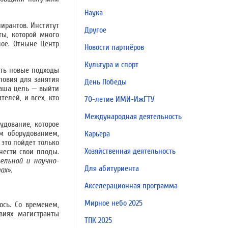
Наука
ирантов. Институт
Другое
ты, которой много
лое. Отныне Центр
Новости партнёров
Культура и спорт
ать новые подходы
ловия для занятия
День Победы
наша цель — выйти
елей, и всех, кто
70-летие ИМИ-ИжГТУ
Международная деятельность
удование, которое
м оборудованием,
Карьера
 это пойдет только
Хозяйственная деятельность
нести свои плоды.
ельной и научно-
Для абитуриента
ах».
Акселерационная программа
Мирное небо 2025
ось. Со временем,
виях магистранты
ТПК 2025