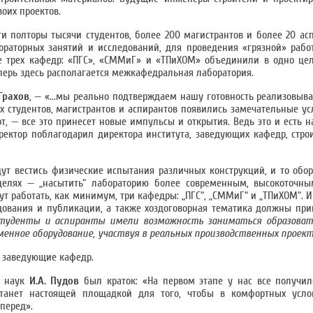
оих проектов.
и полторы тысячи студентов, более 200 магистрантов и более 20 асп
раторных занятий и исследований, для проведения «грязной» рабо
ние трех кафедр: «ПГС», «СММиГ» и «ТПиХОМ» объединили в одно це
перь здесь располагается межкафедральная лаборатория.
 Грахов
, — «...мы реально подтверждаем нашу готовность реализовыв
 студентов, магистрантов и аспирантов появились замечательные ус
, — все это принесет новые импульсы и открытия. Ведь это и есть 
ектор поблагодарил директора института, заведующих кафедр, строит
дут вестись физические испытания различных конструкций, и то обор
целях — „насытить“ лабораторию более современным, высокоточны
ут работать, как минимум, три кафедры: „ПГС“, „СММиГ“ и „ТПиХОМ“. И
ования и публикации, а также хоздоговорная тематика должны при
студенты и аспиранты
имели возможность заниматься образоват
менное оборудование, участвуя в реальных производственных проект
и заведующие кафедр.
. наук
И.А. Пудов
был краток: «На первом этапе у нас все получил
танет настоящей площадкой для того, чтобы в комфортных усло
перед».