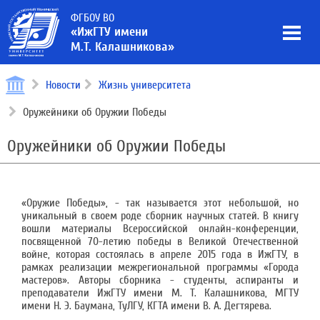
ФГБОУ ВО
«ИжГТУ имени
М.Т. Калашникова»
Новости
Жизнь университета
Оружейники об Оружии Победы
Оружейники об Оружии Победы
«Оружие Победы», - так называется этот небольшой, но
уникальный в своем роде сборник научных статей. В книгу
вошли материалы Всероссийской онлайн-конференции,
посвященной 70-летию победы в Великой Отечественной
войне, которая состоялась в апреле 2015 года в ИжГТУ, в
рамках реализации межрегиональной программы «Города
мастеров». Авторы сборника - студенты, аспиранты и
преподаватели ИжГТУ имени М. Т. Калашникова, МГТУ
имени Н. Э. Баумана, ТуЛГУ, КГТА имени В. А. Дегтярева.