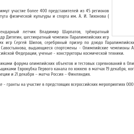
римут участие более 400 представителей из 45 регионов
ута физической культуры и спорта им. А. И. Тихонова (
гендарный летчик Владимир Шарпатов, трёхкратный
др Дитятин, шестикратный чемпион Паралимпийских игр
х игр Сергей Шилов, серебряный призер по дзюдо Паралимпийски
а Савостьянова, выдающиеся спортсмены - Олимпийские чемпионы А
сийской Федерации, ученые - конструкторы космической техники.
иками форума олимпийских объектов и тестовых соревнований в Ол
щиками Еврокубка Первого канала по хоккею в матчах 19 декабря, ког
ции и 21 декабря – матча Россия – Финляндия.
 - гранты на участие в предстоящих всероссийских мероприятиях ООО