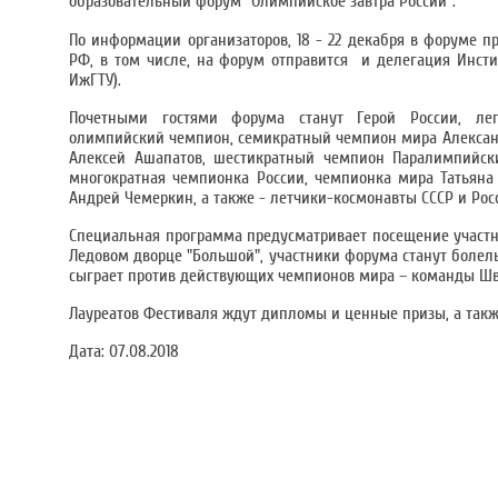
образовательный форум "Олимпийское завтра России".
По информации организаторов, 18 - 22 декабря в форуме п
РФ, в том числе, на форум отправится и делегация Инстит
ИжГТУ).
Почетными гостями форума станут Герой России, ле
олимпийский чемпион, семикратный чемпион мира Алексан
Алексей Ашапатов, шестикратный чемпион Паралимпийски
многократная чемпионка России, чемпионка мира Татьян
Андрей Чемеркин, а также - летчики-космонавты СССР и Рос
Специальная программа предусматривает посещение участн
Ледовом дворце "Большой", участники форума станут болель
сыграет против действующих чемпионов мира – команды Шве
Лауреатов Фестиваля ждут дипломы и ценные призы, а также
Дата:
07.08.2018