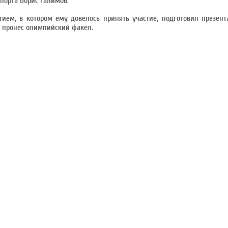
порта Борис Галимов.
ем, в котором ему довелось принять участие, подготовил презент
о пронес олимпийский факел.