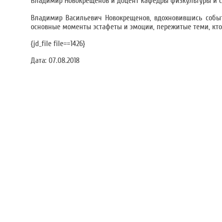
Владимир Новокрещенов и доцент кафедры физкультуры и с
Владимир Васильевич Новокрещенов, вдохновившись событи
основные моменты эстафеты и эмоции, пережитые теми, кт
{jd_file file==1426}
Дата:
07.08.2018