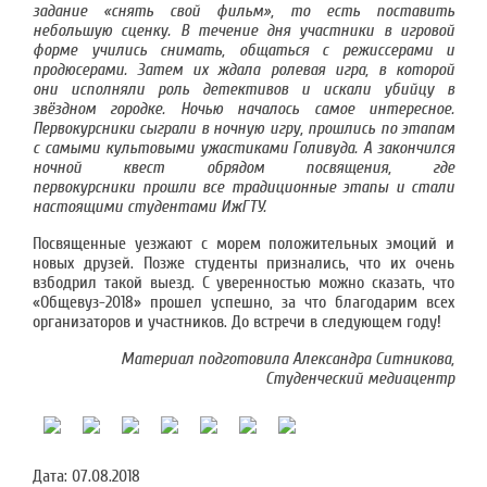
задание
«
снять свой фильм
»
, то есть поставить
небольшую сценку.
В течение дня
участники
в игровой
форме
учились снимать, общаться с режиссерами и
продюсерами.
Затем их ждала
ролев
ая
игр
а
,
в которой
они
исполняли роль детективов
и
искали убийцу в
звёздном городке.
Ночью началось самое интересное.
Первокурсники сыграли в ночную игру,
прошлись по этапам
с самыми культовыми ужастиками Голивуда
. А
закончил
ся
ночной квест
обрядом посвящения, где
первокурсники
прошли все традиционные этапы и
стали
настоящими студентами
ИжГТУ.
Посвященные уезжают с морем положительных эмоций и
новых друзей. Позже студенты признались, что их очень
взбодрил такой выезд. С уверенностью можно сказать, что
«Общевуз-2018» прошел успешно, за что благодарим всех
организаторов и участников. До встречи в следующем году!
Материал подготовила Александра Ситникова,
Студенческий медиацентр
Дата:
07.08.2018