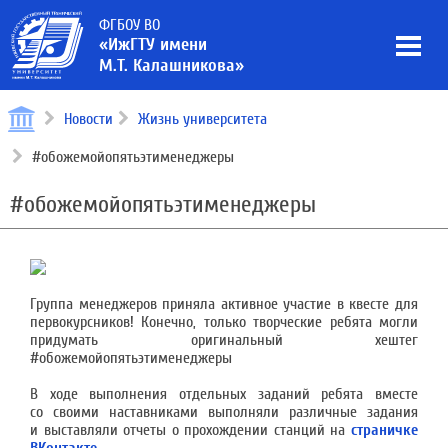
ФГБОУ ВО
«ИжГТУ имени
М.Т. Калашникова»
Новости
Жизнь университета
#обожемойопятьэтименеджеры
#обожемойопятьэтименеджеры
Группа менеджеров приняла активное участие в квесте для
первокурсников! Конечно, только творческие ребята могли
придумать оригинальный хештег
#обожемойопятьэтименеджеры
В ходе выполнения отдельных заданий ребята вместе
со своими наставниками выполняли различные задания
и выставляли отчеты о прохождении станций на
страничке