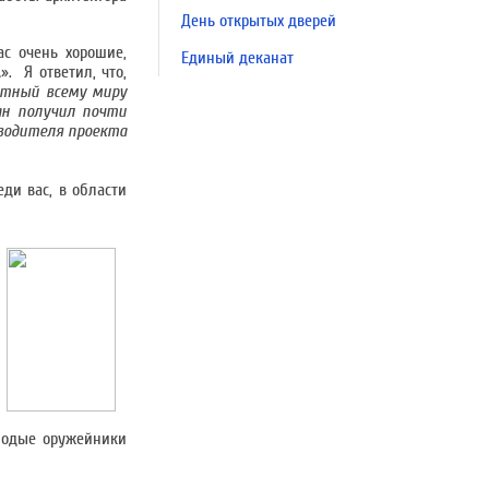
День открытых дверей
ас очень хорошие,
Единый деканат
. Я ответил, что,
естный всему миру
ан получил почти
оводителя проекта
еди вас, в области
лодые оружейники