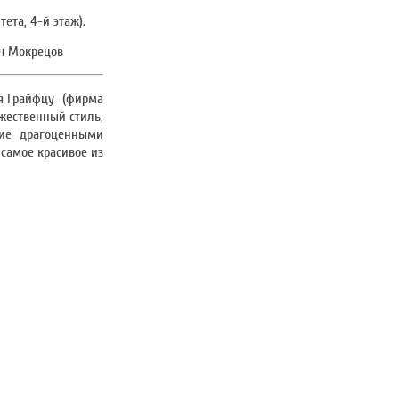
ета, 4-й этаж).
ич Мокрецов
ля Грайфцу (фирма
жественный стиль,
ние драгоценными
 самое красивое из