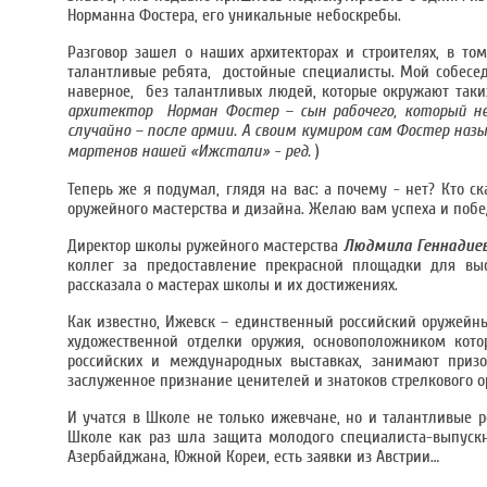
Норманна Фостера, его уникальные небоскребы.
Разговор зашел о наших архитекторах и строителях, в то
талантливые ребята, достойные специалисты. Мой собеседни
наверное, без талантливых людей, которые окружают таких
архитектор Норман Фостер – сын рабочего, который н
случайно – после армии. А своим кумиром сам Фостер назы
мартенов нашей «Ижстали» - ред.
)
Теперь же я подумал, глядя на вас: а почему - нет? Кто с
оружейного мастерства и дизайна. Желаю вам успеха и побе
Директор школы ружейного мастерства
Людмила Геннадие
коллег за предоставление прекрасной площадки для вы
рассказала о мастерах школы и их достижениях.
Как известно, Ижевск – единственный российский оружейны
художественной отделки оружия, основоположником кото
российских и международных выставках, занимают призо
заслуженное признание ценителей и знатоков стрелкового о
И учатся в Школе не только ижевчане, но и талантливые р
Школе как раз шла защита молодого специалиста-выпуск
Азербайджана, Южной Кореи, есть заявки из Австрии…