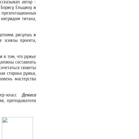
ссказывал автор -
 Борису Ельцину и
в презентационных
 нитридом титана,
делями, рисуешь и
е эскизы проекта,
 в том, что ружье
должны составлять
сочетаться сюжеты
вая сторона ружья,
ровень мастерства
стер-класс
Дениса
ии, преподавателя