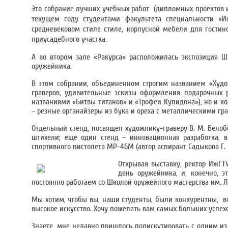
Это собрание лучших учебных работ (дипломных проектов 
текущем году студентами факультета специальности «И
средневековом стиле стиле, корпусной мебели для гостин
приусадебного участка.
А во втором зале «Ракурса» расположилась экспозиция Ш
оружейника.
В этом собрании, объединенном строгим названием «Худ
граверов, удивительные эскизы оформления подарочных
названиями «Битвы титанов» и «Трофеи Купидона»), но и к
– резные органайзеры из бука и ореха с металлическими г
Отдельный стенд, посвящен художнику-граверу В. М. Бело
штихели; еще один стенд – инновационная разработка, в
спортивного пистолета МР-46М (автор аспирант Садыкова Г. Р.
Открывая выставку, ректор ИжГ
день оружейника, и, конечно, 
постоянно работаем со Школой оружейного мастерства им. Л
Мы хотим, чтобы вы, наши студенты, были конкурентны, вс
высокое искусство. Хочу пожелать вам самых больших успехо
Знаете, мне недавно пришлось подискутировать с одним из