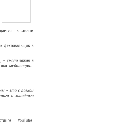
ащается в …почти
ак фехтовальщик в
 – смело зажав в
, как медитация…
мы – это с легкой
лого и холодного
тинге YouTube