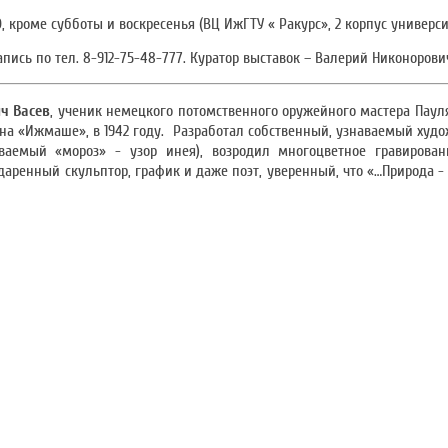
, кроме субботы и воскресенья (ВЦ ИжГТУ « Ракурс», 2 корпус университ
пись по тел. 8-912-75-48-777. Куратор выставок – Валерий Никоноров
ч Васев
, ученик немецкого потомственного оружейного мастера Пау
на «Ижмаше», в 1942 году. Разработал собственный, узнаваемый худо
ваемый «мороз» - узор инея), возродил многоцветное гравирова
даренный скульптор, график и даже поэт, уверенный, что «…Природа -