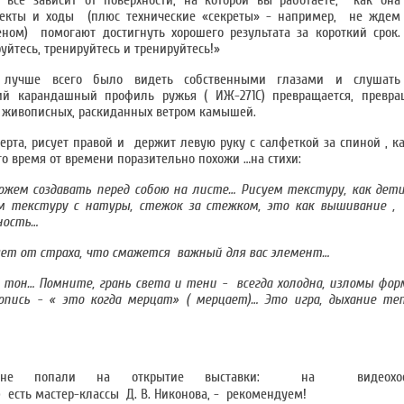
 все зависит от поверхности, на которой вы работаете, как она
ффекты и ходы (плюс технические «секреты» - например, не ждем
ном) помогают достигнуть хорошего результата за короткий срок.
йтесь, тренируйтесь и тренируйтесь!»
, лучше всего было видеть собственными глазами и слушать
ий карандашный профиль ружья ( ИЖ-271С) превращается, превр
е живописных, раскиданных ветром камышей.
ерта, рисует правой и держит левую руку с салфеткой за спиной , к
о время от времени поразительно похожи …на стихи:
жем создавать перед собою на листе… Рисуем текстуру, как дети,
ем текстуру с натуры, стежок за стежком, это как вышивание 
нность…
вляет от страха, что смажется важный для вас элемент…
 тон… Помните, грань света и тени - всегда холодна, изломы фор
опись - « это когда мерцат» ( мерцает)… Это игра, дыхание теп
рые не попали на открытие выставки: на видеохос
) есть мастер-классы Д. В. Никонова, - рекомендуем!