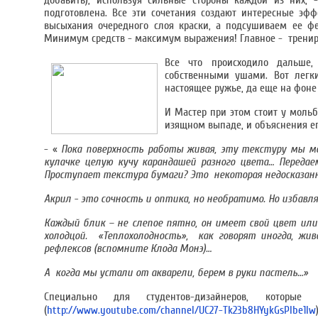
добавить), используя сильные стороны каждой из них, -
подготовлена. Все эти сочетания создают интересные э
высыхания очередного слоя краски, а подсушиваем ее фе
Минимум средств - максимум выражения! Главное - трениру
Все что происходило дальше
собственными ушами. Вот легк
настоящее ружье, да еще на фон
И Мастер при этом стоит у мольб
изящном выпаде, и объяснения ег
- «
Пока поверхность работы живая, эту текстуру мы мо
кулачке целую кучу карандашей разного цвета… Переда
Проступает текстура бумаги? Это некоторая недосказа
Акрил - это сочность и оптика, но необратимо. Но изба
Каждый блик – не слепое пятно, он имеет свой цвет или
холодцой. «Теплохолодность», как говорят иногда, жив
рефлексов (вспомните Клода Монэ)…
А когда мы устали от акварели, берем в руки пастель…»
Специально для студентов-дизайнеров, кото
(
http://www.youtube.com/channel/UC27-Tk23b8HYykGsPlbe1lw