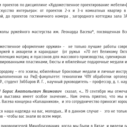
и проектов по дисциплине «Художественное проектирование мебели
скусство интерьера»: от проектов 2-х и 3-х комнатных квартир
ой, до проектов гостиничного номера , загородного коттеджа зала 
колы ружейного мастерства им. Леонарда Васева*, посвященная Вс
ожественное оформление оружия» - не только лучшие работы совр
 ружей в акварели и карандаше (от ружья «70 лет Великому Окт
оллекция матриц и пуассонов для массового производства, сувенирна
равированными пластинами, бюсты и юбилейные подарочные медали из
бородову – его эскизы, юбилейные бронзовые медали и личные инст
ыполненная на РиД-факультете: технологии ЧПУ обработки ортопед
, студент Зяббаров И. Г. , научный руководитель – профессор, д. т. нау
ТУ
Борис Анатольевич Якимович
сказал, «… 19 сентября мы отмеч
эта выставка имеет особое значение… Нам очень приятно, что мы 
. Васева концерна «Калашников», и это сотрудничество приносит хоро
я наша надежда на вас, молодых… И в данном случае - это не только
в - чтобы вас знали во всем мире.
 руководителей Минобразования, когда мы были в Китае, и видели р