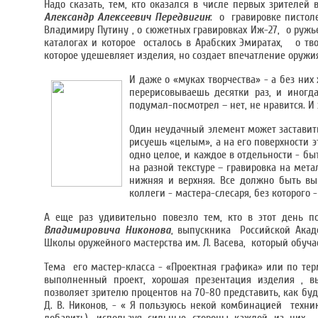
Надо сказать, тем, кто оказался в числе первых зрителей 
Александр Алексеевич Передвигин
: о гравировке пистол
Владимиру Путину , о сюжетных гравировках Иж-27, о ружь
каталогах и которое осталось в Арабских Эмиратах, о тв
которое удешевляет изделия, но создает впечатление оружия
И даже о «муках творчества» - а без ни
перерисовываешь десятки раз, и иногд
подумал-посмотрел – нет, не нравится. И
Один неудачный элемент может заставит
рисуешь «целым», а на его поверхности 
одно целое, и каждое в отдельности - б
на разной текстуре – гравировка на мета
нижняя и верхняя. Все должно быть вып
коллеги - мастера-слесаря, без которого 
А еще раз удивительно повезло тем, кто в этот день п
Владимировича Никонова
, выпускника Российской Акад
Школы оружейного мастерства им. Л. Васева, который обуча
Тема его мастер-класса - «Проектная графика» или по т
выполненный проект, хорошая презентация изделия , вы
позволяет зрителю процентов на 70-80 представить, как буде
Д. В. Никонов, - « Я пользуюсь некой комбинацией техник