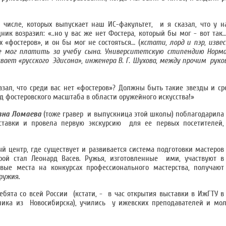
м числе, которых выпускает наш ИС-факультет, и я сказал, что у н
к возразил: «..но у вас же нет Фостера, который бы мог - вот так…»
 «фостеров», и он бы мог не состояться… (
кстати, лорд и пэр, изв
е мог платить за учебу сына. Университетскую стипендию Норм
вает «русского Эдисона», инженера В. Г. Шухова, между прочим рук
казал, что среди вас нет «фостеров»? Должны быть такие звезды и ср
д фостеровского масштаба в области оружейного искусства!»
вна
Ломаева
(тоже гравер и выпускница этой школы) поблагодарила
ставки и провела первую экскурсию для ее первых посетителей,
й центр, где существует и развивается система подготовки мастеров
рой стал Леонард Васев. Ружья, изготовленные ими, участвуют в
вые места на конкурсах профессионального мастерства, получают
ружия.
ебята со всей России (кстати, - в час открытия выставки в ИжГТУ в
ника из Новосибирска), учились у ижевских преподавателей и мо