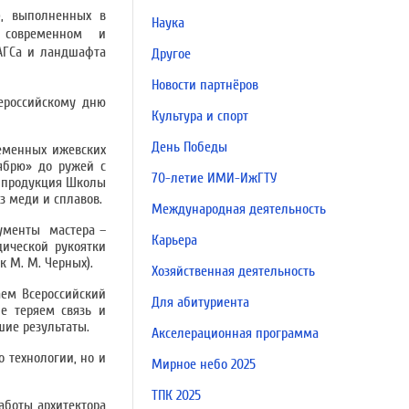
»), выполненных в
Наука
 в современном и
ЗАГСа и ландшафта
Другое
Новости партнёров
ероссийскому дню
Культура и спорт
День Победы
еменных ижевских
ябрю» до ружей с
70-летие ИМИ-ИжГТУ
я продукция Школы
 меди и сплавов.
Международная деятельность
рументы мастера –
Карьера
ической рукоятки
к М. М. Черных).
Хозяйственная деятельность
аем Всероссийский
Для абитуриента
не теряем связь и
шие результаты.
Акселерационная программа
 технологии, но и
Мирное небо 2025
ТПК 2025
аботы архитектора