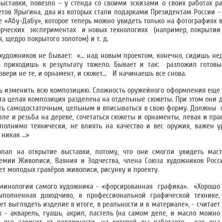
выставки, повезло – у стенда со своими эскизами о своих работах ра
етов Ярыгина, два из которых стали подарками Президентам России -
е «Абу-Дабу», которое теперь можно увидеть только на фотографиях 
орческих экспериментах и новых технологиях (например, покрытии
, щедро покрытого золотом) и т. д.
х художников не бывает: «… над новым проектом, конечно, сидишь не
а приходишь к результату тяжело. Бывает и так: разложил готовы
 звери не те, и орнамент, и сюжет… И начинаешь все снова.
ь изменить всю композицию. Сложность оружейного оформления еще и
эта целая композиция разделена на отдельные сюжеты. При этом они 
ыть самодостаточным, цельным и вписываться в свою форму. Должны 
лле и резьба на дереве, сочетаться сюжеты и орнаменты, левая и пра
олнимо технически, не влиять на качество и вес оружия, важен у
- никак …»
опал на открытие выставки, потому, что они смогли увидеть ма
емии Живописи, Ваяния и Зодчества, члена Союза художников Росс
ет молодых гравёров живописи, рисунку и проекту.
ерминологии самого художника - «форсированная графика». «Хорошо
полненная доходчиво, в профессиональной графической технике,
т выглядеть изделие в итоге, в реальности и в материале», - считает
 - акварель, гуашь, акрил, пастель (на самом деле, и масло можно