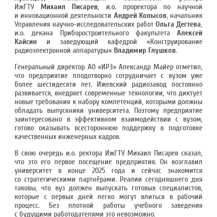
ИжГТУ
Михаил Писарев
, и.о. проректора по научной
и инновационной деятельности
Андрей Копысов
, начальник
Управления научно-исследовательских работ
Ольга Дегтева
,
и.о. декана Приборостроительного факультета
Алексей
Кайсин
и заведующий кафедрой «Конструирование
радиоэлектронной аппаратуры»
Владимир Глушков
.
Генеральный директор АО «ИРЗ» Александр Майер отметил,
что предприятие плодотворно сотрудничает с вузом уже
более шестидесяти лет. Ижевский радиозавод постоянно
развивается, внедряет современные технологии, что диктует
новые требования к набору компетенций, которыми должны
обладать выпускники университета. Поэтому предприятие
заинтересовано в эффективном взаимодействии с вузом,
готово оказывать всестороннюю поддержку в подготовке
качественных инженерных кадров.
В свою очередь и.о. ректора ИжГТУ Михаил Писарев сказал,
что это его первое посещение предприятия. Он возглавил
университет в конце 2025 года и сейчас знакомится
со стратегическими партнёрами. Реалии сегодняшнего дня
таковы, что вуз должен выпускать готовых специалистов,
которые с первых дней легко могут влиться в рабочий
процесс. Без плотной работы учебного заведения
с будущими работодателями это невозможно.