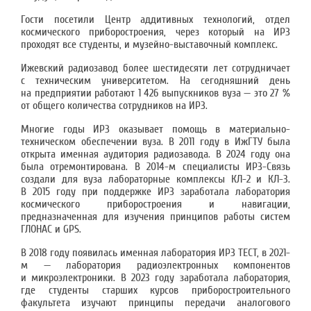
Гости посетили Центр аддитивных технологий, отдел
космического приборостроения, через который на ИРЗ
проходят все студенты, и музейно-выставочный комплекс.
Ижевский радиозавод более шестидесяти лет сотрудничает
с техническим университетом. На сегодняшний день
на предприятии работают 1 426 выпускников вуза — это 27 %
от общего количества сотрудников на ИРЗ.
Многие годы ИРЗ оказывает помощь в материально-
техническом обеспечении вуза. В 2011 году в ИжГТУ была
открыта именная аудитория радиозавода. В 2024 году она
была отремонтирована. В 2014-м специалисты ИРЗ-Связь
создали для вуза лабораторные комплексы КЛ-2 и КЛ-3.
В 2015 году при поддержке ИРЗ заработала лаборатория
космического приборостроения и навигации,
предназначенная для изучения принципов работы систем
ГЛОНАС и GPS.
В 2018 году появилась именная лаборатория ИРЗ ТЕСТ, в 2021-
м — лаборатория радиоэлектронных компонентов
и микроэлектроники. В 2023 году заработала лаборатория,
где студенты старших курсов приборостроительного
факультета изучают принципы передачи аналогового