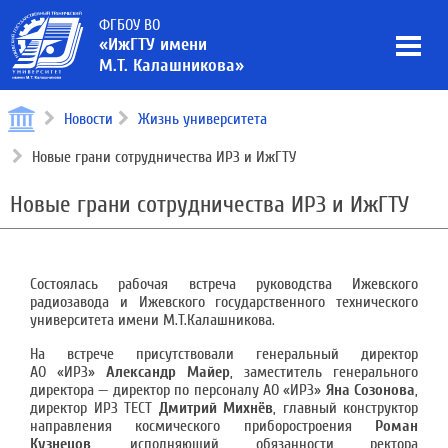
ФГБОУ ВО
«ИжГТУ имени
М.Т. Калашникова»
Новости
Жизнь университета
Новые грани сотрудничества ИРЗ и ИжГТУ
Новые грани сотрудничества ИРЗ и ИжГТУ
Состоялась рабочая встреча руководства Ижевского
радиозавода и Ижевского государственного технического
университета имени М.Т.Калашникова.
На встрече присутствовали генеральный директор
АО «ИРЗ»
Александр Майер
, заместитель генерального
директора — директор по персоналу АО «ИРЗ»
Яна Созонова
,
директор ИРЗ ТЕСТ
Дмитрий Михнёв
, главный конструктор
направления космического приборостроения
Роман
Кузнецов
, исполняющий обязанности ректора