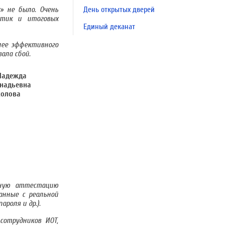
» не было. Очень
День открытых дверей
ктик и итоговых
Единый деканат
лее эффективного
ала сбой.
чную аттестацию
анные с реальной
роля и др.).
сотрудников ИОТ,