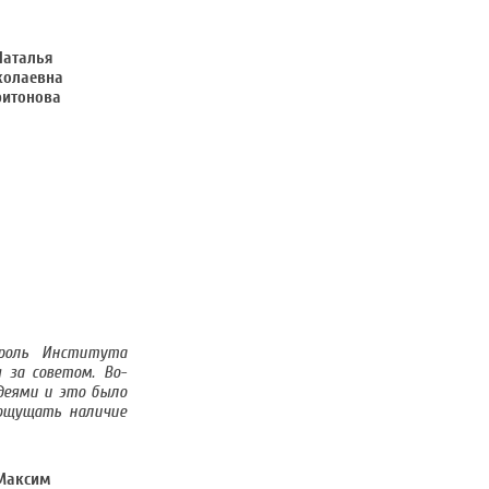
роль Института
 за советом. Во-
деями и это было
 ощущать наличие