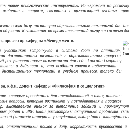
ать новые педагогические инструменты. Но «времени на раскачку
особенно в вопросах, связанных с организацией учебных пра
ехническую базу института образовательных технологий для бо
 обучения. К сожалению, во время повышенной нагрузки система дав
.н., профессор кафедры «Менеджмент»:
 участников встреч-учеб в системе Zoom по пятницам,
ния дистанционных технологий в образовательном процессе.
й раз узнавала новые возможности для себя. Спасибо Смирнову
 ответы и действия, а, что особенно хочется подчеркнуть —
е дистанционных технологий в учебном процессе, только бы
а, к.ф.н., доцент кафедры «Философия и социология»
те, которые проводились для преподавателей в июне, полезны
гие вопросы, которые возникают у преподавателя в процессе
мер, выставление оценок за выполнение заданий и промежуто
овых работ и ВКР. Были рассмотрены актуальные проблемы, связ
огий («плохой» интернет у студентов, выбор более защищённого па
м, ответственный подход к делу, корректность руководства и 