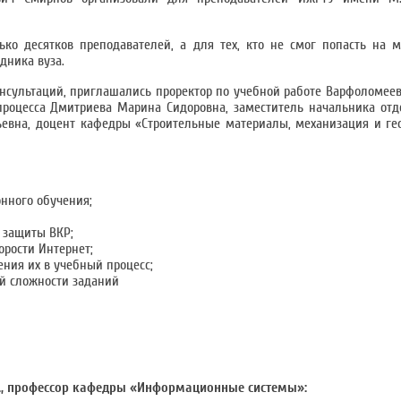
лько десятков преподавателей, а для тех, кто не смог попасть на 
дника вуза.
онсультаций, приглашались проректор по учебной работе Варфоломеев
процесса Дмитриева Марина Сидоровна, заместитель начальника от
евна, доцент кафедры «Строительные материалы, механизация и ге
онного обучения;
 защиты ВКР;
орости Интернет;
ния их в учебный процесс;
ой сложности заданий
.н., профессор кафедры «Информационные системы»: