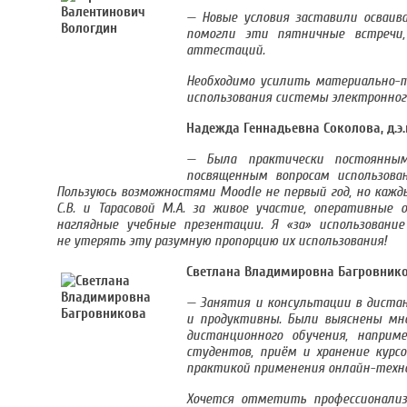
— Новые условия заставили осваив
помогли эти пятничные встречи, 
аттестаций.
Необходимо усилить материально-т
использования системы электронного
Надежда Геннадьевна Соколова, д.э
— Была практически постоянным
посвященным вопросам использова
Пользуюсь возможностями Moodle не первый год, но кажды
С.В. и Тарасовой М.А. за живое участие, оперативные
наглядные учебные презентации. Я «за» использовани
не утерять эту разумную пропорцию их использования!
Светлана Владимировна Багровников
— Занятия и консультации в дистан
и продуктивны. Были выяснены мно
дистанционного обучения, напри
студентов, приём и хранение курс
практикой применения онлайн-технол
Хочется отметить профессионализ