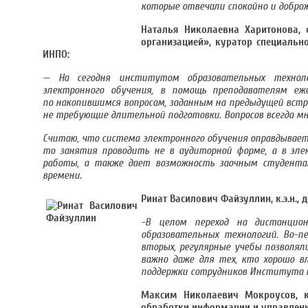
которые отвечали спокойно и добро
Наталья Николаевна Харитонова,
организацией», куратор специально
ИНПО:
— На сегодня институтом образовательных техноло
электронного обучения, в помощь преподавателям еже
по накопившимся вопросам, заданным на предыдущей встре
не требующие длительной подготовки. Вопросов всегда мн
Считаю, что система электронного обучения оправдывает 
то занятия проводить не в аудиторной форме, а в элек
работы, а также дает возможность заочным студентам
времени.
Ринат Василович Файзуллин, к.э.н.
-В целом переход на дистанци
образовательных технологий. Во-п
вторых, регулярные учебы позволял
важно даже для тех, кто хорошо 
поддержки сотрудников Института 
Максим Николаевич Мокроусов, к
обработки информации и управлени