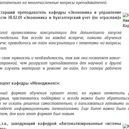
желательно на многочисленные вопросы преподавателей.
 старший преподаватель кафедры «Экономика и управление
сти 38.02.01 «Экономика и бухгалтерский учет (по отраслям)»
гий организованы консультации для дальнейшего запуска
недельно. Как всегда на каждой встрече, помимо обучения
че, проводились он-лайн консультации с ответами на вопросы,
ого.
свою нужность и необходимость, так как она позволяет какие-
тронной, чем разгрузит преподавателя для научной и другой
 изучать материал в режиме он-лайн, без потери рабочего
, доцент кафедры «Менеджмент»:
онный формат обучения прошел легко, но нужно отметить 
ервых, чувствовалась поддержка и всегда можно было обратиться
и не искать решения самостоятельно, а пользоваться готовыми и
владеет информационными технологиями. Еще более важно было
тем, для кого этот формат был новым.
.т.н., заведующий кафедрой «Автоматизированные системы
я»: