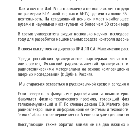
Как известно, ИжГТУ на протяжении нескольких лет сотрудн
по размерам БГУ такой же, как и БНТУ, где учится около 3
деятельность. На сегодняшний день он имеет наибольшее
вузами и научными институтами из более чем 50 стран мир
В состав университета входит несколько научно- исследова
году для разработки национальных средств контроля ядерн
В своем выступлении директор НИИ ЯП С.А. Максименко расс
"Среди российских университетов партнерами являются 
университет, Рязанский радиотехнический университет
радиотехническими материалами на основе композиционны
ядерных исследований (г. Дубна, Россия).
Мы стараемся оставаться в русскоязычной среде и сегодня оч
Если говорить о факультете радиофизики и компьютерн
факультет физико-технического профиля, готовящий физ
телекоммуникаций и IT. По словам декана С.В. Малого, фа
радиоэлектронные и информационные системы и технологии"
"взяли" абсолютное первое место. А еще они уже сделали св
Выступающий также обратил внимание на два важных мо