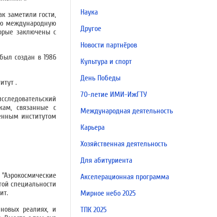
Наука
к заметили гости,
ную международную
Другое
торые заключены с
Новости партнёров
был создан в 1986
Культура и спорт
День Победы
итут .
70-летие ИМИ-ИжГТУ
сследовательский
кам, связанные с
Международная деятельность
ненным институтом
Карьера
Хозяйственная деятельность
Для абитуриента
 "Аэрокосмические
Акселерационная программа
той специальности
ит.
Мирное небо 2025
новых реалиях, и
ТПК 2025