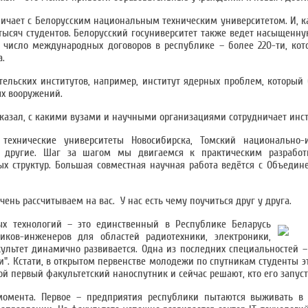
ичает с Белорусским национальным техническим университетом. И, ка
5 тысяч студентов. Белорусский госуниверситет также ведет насыщен
 число международных договоров в республике – более 220-ти, ко
а.
тельских институтов, например, институт ядерных проблем, который 
ых вооружений.
казал, с какими вузами и научными организациями сотрудничает инст
технические университеты Новосибирска, Томский национально-и
 и другие. Шаг за шагом мы двигаемся к практическим разработ
х структур. Большая совместная научная работа ведётся с Объеди
ень рассчитываем на вас. У нас есть чему поучиться друг у друга.
ых технологий – это единственный в Республике Беларусь
иков-инженеров для областей радиотехники, электроники,
культет динамично развивается. Одна из последних специальностей –
. Кстати, в открытом первенстве молодежи по спутникам студенты э
ой первый факультетский наноспутник и сейчас решают, кто его запуст
мента. Первое – предприятия республики пытаются выживать в 