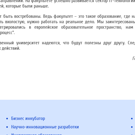
аправлении. На факультете успешно развивается сектор IT-технологий
ей, которые были раньше.
ут быть востребованы. Ведь факультет – это такое образование, где 
ь вхолостую, нужно работать на реальное дело. Мы заинтересован
грировались в европейское образовательное пространство, нам
роцесс".
венный университет надеются, что будут полезны друг другу. С
 действий.
Г
Бизнес инкубатор
Научно-инновационные разработки