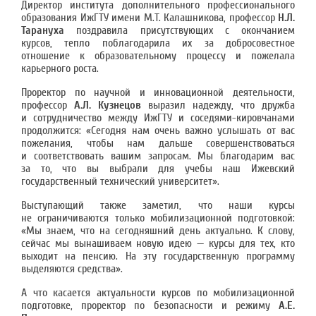
Директор института дополнительного профессионального
образования ИжГТУ имени М.Т. Калашникова, профессор
Н.Л.
Тарануха
поздравила присутствующих с окончанием
курсов, тепло поблагодарила их за добросовестное
отношение к образовательному процессу и пожелала
карьерного роста.
Проректор по научной и инновационной деятельности,
профессор
А.Л. Кузнецов
выразил надежду, что дружба
и сотрудничество между ИжГТУ и соседями-кировчанами
продолжится: «Сегодня нам очень важно услышать от вас
пожелания, чтобы нам дальше совершенствоваться
и соответствовать вашим запросам. Мы благодарим вас
за то, что вы выбрали для учебы наш Ижевский
государственный технический университет».
Выступающий также заметил, что наши курсы
не ограничиваются только мобилизационной подготовкой:
«Мы знаем, что на сегодняшний день актуально. К слову,
сейчас мы вынашиваем новую идею — курсы для тех, кто
выходит на пенсию. На эту государственную программу
выделяются средства».
А что касается актуальности курсов по мобилизационной
подготовке, проректор по безопасности и режиму
А.Е.