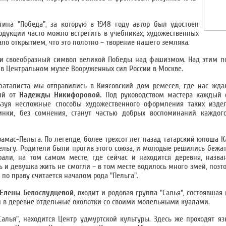
тина "Победа", за которую в 1948 году автор был удостоен
родукции часто можно встретить в учебниках, художественных
ло открытием, что это полотно – творение нашего земляка.
и и своеобразный символ великой Победы над фашизмом. Над этим 
я в Центральном музее Вооруженных сил России в Москве.
баталиста мы отправились в Киясовский дом ремесел, где нас жда
лий от
Надежды Никифоровой.
Под руководством мастера каждый с
ьзуя несложные способы художественного оформления таких изде
инки, без сомнения, станут частью добрых воспоминаний каждог
мас-Пельга. По легенде, более трехсот лет назад татарский юноша К
ельгу. Родители были против этого союза, и молодые решились бежат
ли, на том самом месте, где сейчас и находится деревня, назван
 и девушка жить не смогли – в том месте водилось много змей, поэт
 по праву считается началом рода "Пельга".
Елены Белослудцевой
, входит и родовая группа "Салья", состоявшая 
али в деревне отдельные околотки со своими молельными куалами.
"Салья", находится Центр удмуртской культуры. Здесь же проходят я