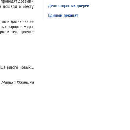
 проводят древний
День открытых дверей
на лошади к месту
Единый деканат
 но и далеко за ее
лых народов мира,
ярном телепроекте
еще много новых.…
Марина Южанина