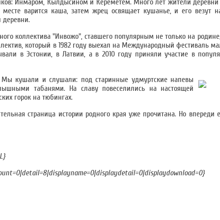
иков: Инмаром, Кылдысином и Кереметем. Много лет жители деревни
 месте варится каша, затем жрец освящает кушанье, и его везут 
й деревни.
ного коллектива "Инвожо", ставшего популярным не только на родине,
оллектив, который в 1982 году выехал на Международный фестиваль ма
али в Эстонии, в Латвии, а в 2010 году приняли участие в попул
". Мы кушали и слушали: под старинные удмуртские напевы
пышными табанями. На славу повеселились на настоящей
ких горок на тюбингах.
тельная страница истории родного края уже прочитана. Но впереди 
L}
count=0|detail=8|displayname=0|displaydetail=0|displaydownload=0}