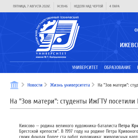
ПЯТНИЦА, 7 АВГУСТА 2026Г.
14:39:47
НЕДЕЛЯ НАД ЧЕРТОЙ
4 ПАРА
Ф
ИЖЕВС
УНИВЕРСИТЕТ
ОБРАЗОВАНИЕ
Новости
Жизнь университета
На "Зов матери": ст
На "Зов матери": студенты ИжГТУ посетили
Киясово — родина великого художника-баталиста
Петра Кр
Брестской крепости". В 1997 году на родине Петра Кривоно
своих фондах более ста работ художника: живописных карти