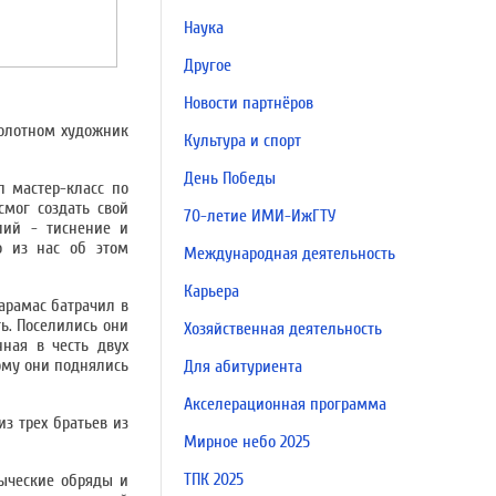
Наука
Другое
Новости партнёров
полотном художник
Культура и спорт
День Победы
л мастер-класс по
мог создать свой
70-летие ИМИ-ИжГТУ
лий - тиснение и
о из нас об этом
Международная деятельность
Карьера
арамас батрачил в
ь. Поселились они
Хозяйственная деятельность
ная в честь двух
ому они поднялись
Для абитуриента
Акселерационная программа
из трех братьев из
Мирное небо 2025
ТПК 2025
зыческие обряды и