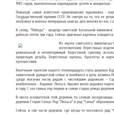
1945 годов, выполненных карандашом, углем и акварелью.
Пожалуй, самое известное произведение художника - кар
Государственной премии СССР. Не смотря на то, что ее реп
альбомах и военно-мемуарных книгах, для многих из нас ста
К слову, "Победа" - шедевр советской батальной живопис
работал почти три года. Сейчас оригинал картины находитс
Из музея советского живописца-
изготовлению берестяных изде
уникальный и неповторимый берестяной сувенир, испол
прорезную резьбу. Берестяные кулоны, браслеты и карт
путешествии.
Конечным пунктом нашего этномаршрута стала деревня Кара
зажиточной удмуртской семье и влюбился в дочь хозяина П
среди могучих лесов рядом с чистейшим родником – Сара
влюбленных - Карамас-Пельга. Однако возле родника парень
в гору. С тех самых пор первая и самая старая улица деревни
В число основателей этой деревни, по словам экскурсовода
деревни Старая Салья. Род "Пельга" и род "Салья" образов
Сейчас в той части деревни, где когда-то поселился род 