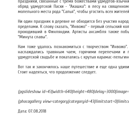
праздники, связанные с тремя божествами удмуртов-язычн
обряд удмуртской Пасхи -
"Акашка"
: в лесу на священном
молельного места рода "Салья", чтобы угостить всех жителе
Ни один праздник в деревне не обходится без участия народ
пределами. К слову сказать, "Инвожо" - первый сельский к
проходивший в Финляндии. Артисты ансамбля также побыв
"Минута славы".
Нам тоже удалось познакомиться с творчеством "Инвожо
наслаждались травяным чаем, горячими перепечами и 
удмуртской свадьбе и покатались с крутых карамас-пельгинс
Вот так и закончилось наше путешествие и еще одна удиви
Стоит надеяться, что продолжение следует.
{pgslideshow id=43|width=640|height=480|delay=3000|image=
{phocagallery view=category|categoryid=43|limitstart=0|limit
Дата:
07.08.2018