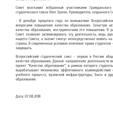
Совет возглавил избранный участниками Гражданского 
студенческого союза Олег Цапко. Руководитель созданного С
- В декабре прошлого года по инициативе Всероссийско
вопросами повышения качества образования. Зачастую а
качества образования, инструментами его повышения. В р
Совет позволит активизировать эту деятельность, ведь ру
нашего Совета, а значит смогут непосредственно влиять н
страны. В современных условиях ключевое право студентов 
защищать.
Всероссийский студенческий союз – первая в России общ
качества образования. Данное направление деятельности ве
проект "Качество образование", в рамках которого студен
вырабатывают механизмы эффективного взаимодействия с
учебного процесса, вузовской инфраструктуры, быта и др
образования.
Дата:
07.08.2018