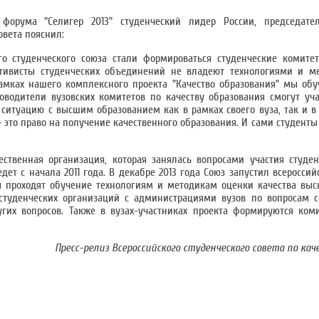
форума "Селигер 2013" студенческий лидер России, председател
овета пояснил:
го студенческого союза стали формироваться студенческие комите
ктивисты студенческих объединений не владеют технологиями и м
амках нашего комплексного проекта "Качество образования" мы обу
ководители вузовских комитетов по качеству образования смогут уча
а ситуацию с высшим образованием как в рамках своего вуза, так и 
– это право на получение качественного образования. И сами студент
ественная организация, которая занялась вопросами участия студ
дет с начала 2011 года. В декабре 2013 года Союз запустил всеросси
ты проходят обучение технологиям и методикам оценки качества выс
туденческих организаций с администрациями вузов по вопросам с
угих вопросов. Также в вузах-участниках проекта формируются ком
Пресс-релиз Всероссийского студенческого совета по кач