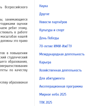
Наука
ь Всероссийского
Другое
ты, занимающиеся
Новости партнёров
етодиками оценки
чаем ребят этому.
Культура и спорт
ствовать в работе
в масштабах нашей
День Победы
ы должны это право
70-летие ИМИ-ИжГТУ
ентов в повышении
Международная деятельность
йский студенческий
шего образования,
Карьера
овершенствования
итеты по качеству
Хозяйственная деятельность
Для абитуриента
еству образования
Акселерационная программа
Мирное небо 2025
ТПК 2025