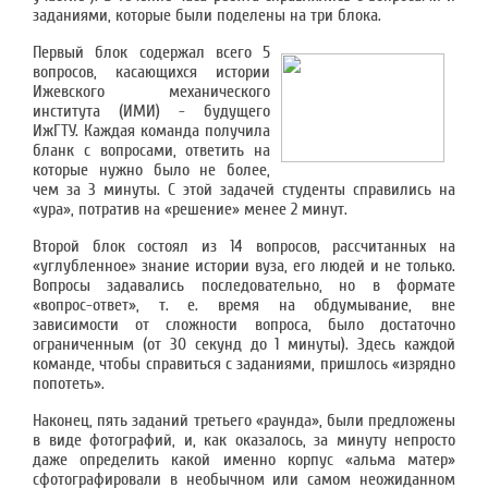
заданиями, которые были поделены на три блока.
Первый блок содержал всего 5
вопросов, касающихся истории
Ижевского механического
института (ИМИ) - будущего
ИжГТУ. Каждая команда получила
бланк с вопросами, ответить на
которые нужно было не более,
чем за 3 минуты. С этой задачей студенты справились на
«ура», потратив на «решение» менее 2 минут.
Второй блок состоял из 14 вопросов, рассчитанных на
«углубленное» знание истории вуза, его людей и не только.
Вопросы задавались последовательно, но в формате
«вопрос-ответ», т. е. время на обдумывание, вне
зависимости от сложности вопроса, было достаточно
ограниченным (от 30 секунд до 1 минуты). Здесь каждой
команде, чтобы справиться с заданиями, пришлось «изрядно
попотеть».
Наконец, пять заданий третьего «раунда», были предложены
в виде фотографий, и, как оказалось, за минуту непросто
даже определить какой именно корпус «альма матер»
сфотографировали в необычном или самом неожиданном