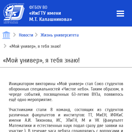
ФГБОУ ВО
«ИжГТУ имени
М.Т. Калашникова»
Новости
Жизнь университета
«Мой универ», я тебя знаю!
«Мой универ», я тебя знаю!
Инициатором викторины «Мой универ» стал Союз студентов
оборонных специальностей «Чистое небо». Таким образом, в
череде событий, посвященных 63-летию ВУЗа, появилось
ещё одно мероприятие.
Участниками стали 8 команд, состоящих из студентов
различных факультетов и институтов: ТТ, МиЕН, ИФКиС
имени А.И. Тихонова, ИС, ЭПиГН, М и УК (факультет
Математики и естественных наук подал сразу две заявки на
участие ). В течение часа ребята справлялись с вопросами и