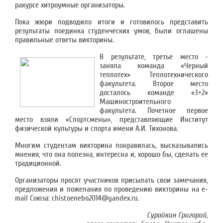
ракурсе хитроумные организаторы.
Пока жюри подводило итоги и готовилось представить
результаты поединка студенческих умов, были оглашены
правильные ответы викторины.
В результате, третье место -
заняла команда «Черный
теплотех» Теплотехнического
факультета. Второе место
досталось команде «3+2»
Машиностроительного
факультета. Почетное первое
место взяли «Спортсмены», представляющие Институт
физической культуры и спорта имени А.И. Тихонова.
Многим студентам викторина понравилась, высказывались
мнения, что она полезна, интересна и, хорошо бы, сделать ее
традиционной.
Организаторы просят участников присылать свои замечания,
предложения и пожелания по проведению викторины на e-
mail Союза: chistoenebo2014@yandex.ru.
Сурайкин Григорий,