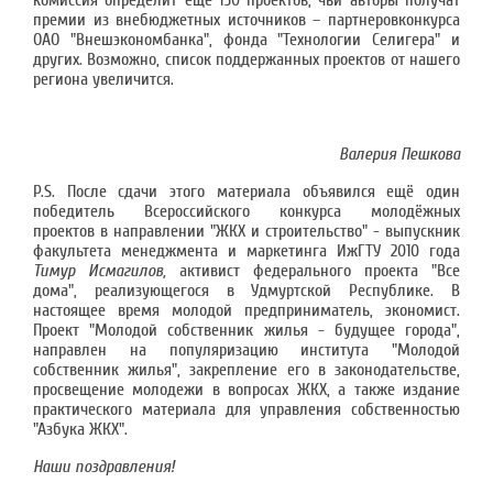
комиссия определит еще 150 проектов, чьи авторы получат
премии из внебюджетных источников – партнеровконкурса
ОАО "Внешэкономбанка", фонда "Технологии Селигера"
и
других. Возможно, список поддержанных проектов от нашего
региона увеличится.
Валерия Пешкова
P.S. После сдачи этого материала объявился ещё один
победитель Всероссийского конкурса молодёжных
проектов в направлении "ЖКХ и строительство" - выпускник
факультета менеджмента и маркетинга ИжГТУ 2010 года
Тимур Исмагилов,
активист федерального проекта "Все
дома", реализующегося в Удмуртской Республике. В
настоящее время молодой предприниматель, экономист.
Проект "Молодой собственник жилья - будущее города",
направлен на популяризацию института "Молодой
собственник жилья", закрепление его в законодательстве,
просвещение молодежи в вопросах ЖКХ, а также издание
практического материала для управления собственностью
"Азбука ЖКХ".
Наши поздравления!