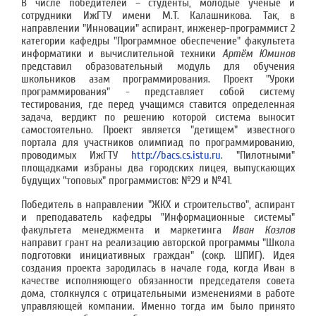
В числе победителей – студенты, молодые учёные и
сотрудники ИжГТУ имени М.Т. Калашникова. Так, в
направлении "Инновации" аспирант, инженер-программист 2
категории кафедры "Программное обеспечение" факультета
информатики и вычислительной техники
Артём Юминов
представил образовательный модуль для обучения
школьников азам программирования. Проект "Уроки
программирования" - представляет собой систему
тестирования, где перед учащимся ставится определенная
задача, вердикт по решению которой система выносит
самостоятельно. Проект является "детищем" известного
портала для участников олимпиад по программированию,
проводимых ИжГТУ
http://bacs.cs.istu.ru
. "Пилотными"
площадками избраны два городских лицея, выпускающих
будущих "топовых" программистов: №29 и №41.
Победитель в направлении "ЖКХ и строительство", аспирант
и преподаватель кафедры "Информационные системы"
факультета менеджмента и маркетинга
Иван Козлов
направит грант на реализацию авторской программы "Школа
подготовки инициативных граждан" (сокр. ШПИГ). Идея
создания проекта зародилась в начале года, когда Иван в
качестве исполняющего обязанности председателя совета
дома, столкнулся с отрицательными изменениями в работе
управляющей компании. Именно тогда им было принято