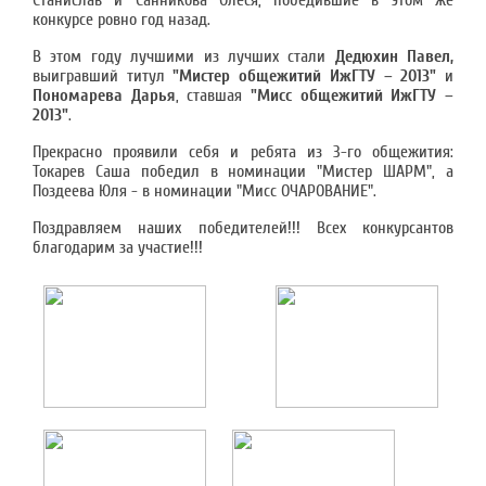
Станислав и Санникова Олеся, победившие в этом же
конкурсе ровно год назад.
В этом году лучшими из лучших стали
Дедюхин Павел,
выигравший титул
"Мистер общежитий ИжГТУ – 2013"
и
Пономарева Дарья
, ставшая
"Мисс общежитий ИжГТУ –
2013"
.
Прекрасно проявили себя и ребята из 3-го общежития:
Токарев Саша победил в номинации "Мистер ШАРМ", а
Поздеева Юля - в номинации "Мисс ОЧАРОВАНИЕ".
Поздравляем наших победителей!!! Всех конкурсантов
благодарим за участие!!!