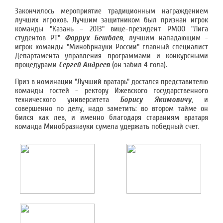
Закончилось мероприятие традиционным награждением
лучших игроков. Лучшим защитником был признан игрок
команды "Казань – 2013" вице-президент РМОО "Лига
студентов РТ"
Фаррух Бешбаев
, лучшим нападающим -
игрок команды "Минобрнауки России" главный специалист
Департамента управления программами и конкурсными
процедурами
Сергей Андреев
(он забил 4 гола).
Приз в номинации "Лучший вратарь" достался представителю
команды гостей - ректору Ижевского государственного
технического университета
Борису Якимовичу
, и
совершенно по делу, надо заметить: во втором тайме он
бился как лев, и именно благодаря стараниям вратаря
команда Минобразнауки сумела удержать победный счет.