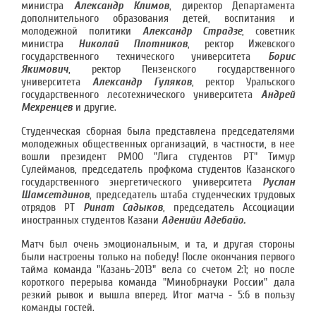
министра
Александр Климов
, директор Департамента
дополнительного образования детей, воспитания и
молодежной политики
Александр Страдзе
, советник
министра
Николай Плотников
, ректор Ижевского
государственного технического университета
Борис
Якимович
, ректор Пензенского государственного
университета
Александр Гуляков
, ректор Уральского
государственного лесотехнического университета
Андрей
Мехренцев
и другие.
Студенческая сборная была представлена председателями
молодежных общественных организаций, в частности, в нее
вошли президент РМОО "Лига студентов РТ" Тимур
Сулейманов, председатель профкома студентов Казанского
государственного энергетического университета
Руслан
Шамсетдинов
, председатель штаба студенческих трудовых
отрядов РТ
Ринат Садыков
, председатель Ассоциации
иностранных студентов Казани
Аденийи Адебайо.
Матч был очень эмоциональным, и та, и другая стороны
были настроены только на победу! После окончания первого
тайма команда "Казань-2013" вела со счетом 2:1; но после
короткого перерыва команда "Минобрнауки России" дала
резкий рывок и вышла вперед. Итог матча ‑ 5:6 в пользу
команды гостей.