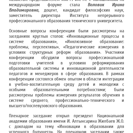
международном форуме стала
Воловик Ирина
Владимировна
,
доцент, кандидат философских наук,
заместитель директора Института непрерывного
профессионального образования технического университета.
Основные вопросы конференции были рассмотрены на
заседаниях круглых столов: «Инновационные процессы в
системе образования», «Инклюзивное образование:
проблемы, перспективы», «Педагогические измерения в
условиях структурных реформ образования». Участники
конференции обсудили вопросы профессиональной
подготовки учителей в условиях реформирования
образовательной системы и инновационной деятельности
педагогов и менеджеров в сфере образования. В рамках
конференции состоялся обмен опытом в области интеграции
в учебно-воспитательную среду детей и молодежи с
особыми образовательными потребностями; были
рассмотрены проблемы измерения результатов обучения в
системе среднего, профессионально-технического и
высшего/послевузовского образования.
Пленарное заседание открыл президент Национальной
академии образования имени И. Алтынсарина Жилбаев Ж.О.
с докладом на тему «Инновации в образовании для
успешного будущего». На пленарном заседании также