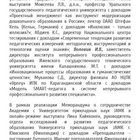
выступили Моисеева Л.В., д.п.н., профессор Уральского
государственного педагогического университета с докладом
«Проектный менеджмент как инструмент модернизации
дошкольного образования в России»; лектор DAAD Штефан
Кель (Кельн, Германия) с докладом «Инклюзия – только
иллюзия?»; Абдиев К.С., директор Национального центра
тестирования с докладом «Современные тенденции развития
педагогических измерений: методология, инструментарий и
технологии оценки знаний»;
Воловик И.В.,
заместитель
директора института непрерывного профессионального
образования Ижевского государственного технического
университета имени Калашникова М.Т. с докладом
«Инновационные процессы образования и гуманистические
ценности»; Муканова С.Д., директор филиала АО НЦПК
«Өрлеу» ИПК по Карагандинской области с докладом
«Модель SMART-педагога в системе непрерывного
профессионального развития специалиста».
В рамках реализации Меморандума о сотрудничестве
Академии с Университетом прикладных наук JAMK в
онлайн-режиме выступила Лина Кайкконен, руководитель
отдела исследований и развития педагогического
образования Университета прикладных наук JAMK г.
Ювяскюля (Финляндия) с докладом «Преподаватели -
построение будущего. Мнение преподавателей Финляндии о