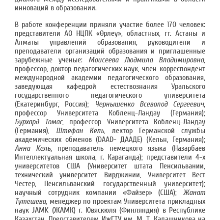
инноваций в образовании.
В работе конференции приняли участие более 170 человек:
представители АО НЦПК «Өрлеу», областных, гг. Астаны и
Алматы управлений образования, руководители и
преподаватели организаций образования и приглашенные
зарубежные ученые:
Моисеева Людмила Владимировна
,
профессор, доктор педагогических наук, член-корреспондент
международной академии педагогического образования,
заведующая кафедрой естествознания Уральского
государственного педагогического университета
(Екатеринбург, Россия);
Чернышенко Всеволод Сергеевич
,
профессор Университета Кобленц-Ландау (Германия);
Бурхард Томас
, профессор Университета Кобленц-Ландау
(Германия),
Штефан Кель
, лектор Германской службы
академических обменов (DAAD- ДААДЕ) (Кельн, Германия);
Анна Кель
, преподаватель немецкого языка (Назарбаев
Интеллектуальная школа, г. Караганда); представители 4-х
университетов США (Университет штата Пенсильвании,
технический университет Вирджинии, Университет Вест
Честер, Пенсильванский государственный университет);
научный сотрудник компании «Файзер» (США);
Жанат
Тутешева,
менеджер по проектам Университета прикладных
наук JAMK (ЖАМК) г. Ювяскюля (Финляндия) в Республике
Казахстан. Представителем ИжГТУ им. М. Т. Калашникова на