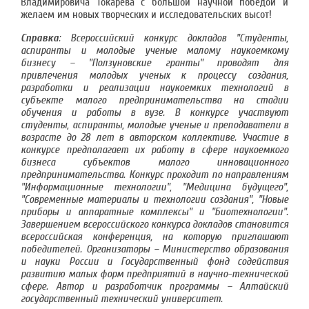
Владимировича Токарева с большой научной победой и
желаем им новых творческих и исследовательских высот!
Справка
:
Всероссийский конкурс докладов "Студенты,
аспиранты и молодые ученые малому наукоемкому
бизнесу – "Ползуновские гранты" проводят для
привлечения молодых ученых к процессу создания,
разработки и реализации наукоемких технологий в
субъекте малого предпринимательства на стадии
обучения и работы в вузе. В конкурсе участвуют
студенты, аспиранты, молодые ученые и преподаватели в
возрасте до 28 лет в авторском коллективе. Участие в
конкурсе предполагает их работу в сфере наукоемкого
бизнеса субъектов малого инновационного
предпринимательства. Конкурс проходит по направлениям
"Информационные технологии", "Медицина будущего",
"Современные материалы и технологии создания", "Новые
приборы и аппаратные комплексы" и "Биотехнологии".
Завершением всероссийского конкурса докладов становится
всероссийская конференция, на которую приглашают
победителей. Организаторы – Министерство образования
и науки России и Государственный фонд содействия
развитию малых форм предприятий в научно-технической
сфере. Автор и разработчик программы – Алтайский
государственный технический университет.