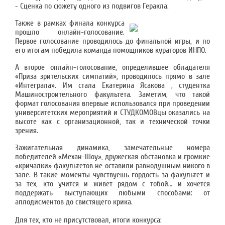
- Сценка по сюжету одного из подвигов Геракла.
Также в рамках финала конкурса
прошло онлайн-голосование.
Первое голосование проводилось до финальной игры, и по
его итогам победила команда помощников кураторов ИНПО.
А второе онлайн-голосование, определившее обладателя
«Приза зрительских симпатий», проводилось прямо в зале
«Интеграла». Им стала Екатерина Ясакова , студентка
Машиностроительного факультета. Заметим, что такой
формат голосования впервые использовался при проведении
университетских мероприятий и СТУДКОМОВцы оказались на
высоте как с организационной, так и технической точки
зрения.
Зажигательная динамика, замечательные номера
победителей «Механ-Шоу», дружеская обстановка и громкие
«кричалки» факультетов не оставили равнодушным никого в
зале. В такие моменты чувствуешь гордость за факультет и
за тех, кто учится и живет рядом с тобой… и хочется
поддержать выступающих любыми способами: от
аплодисментов до свистящего крика.
Для тех, кто не присутствовал, итоги конкурса: