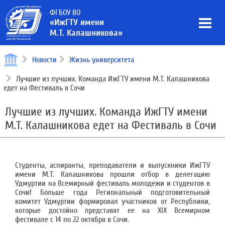
ФГБОУ ВО
«ИжГТУ имени
М.Т. Калашникова»
Новости
Жизнь университета
Лучшие из лучших. Команда ИжГТУ имени М.Т. Калашникова
едет на Фестиваль в Сочи
Лучшие из лучших. Команда ИжГТУ имени
М.Т. Калашникова едет на Фестиваль в Сочи
Студенты, аспиранты, преподаватели и выпускники ИжГТУ
имени М.Т. Калашникова прошли отбор в делегацию
Удмуртии на Всемирный фестиваль молодежи и студентов в
Сочи! Больше года Региональный подготовительный
комитет Удмуртии формировал участников от Республики,
которые достойно представят ее на XIX Всемирном
фестивале с 14 по 22 октября в Сочи.