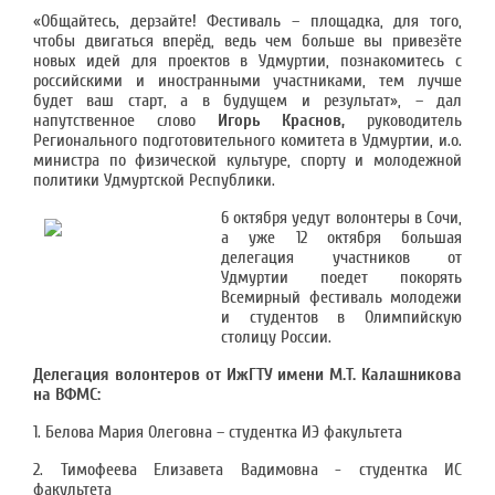
«Общайтесь, дерзайте! Фестиваль – площадка, для того,
чтобы двигаться вперёд, ведь чем больше вы привезёте
новых идей для проектов в Удмуртии, познакомитесь с
российскими и иностранными участниками, тем лучше
будет ваш старт, а в будущем и результат», – дал
напутственное слово
Игорь Краснов,
руководитель
Регионального подготовительного комитета в Удмуртии, и.о.
министра по физической культуре, спорту и молодежной
политики Удмуртской Республики.
6 октября уедут волонтеры в Сочи,
а уже 12 октября большая
делегация участников от
Удмуртии поедет покорять
Всемирный фестиваль молодежи
и студентов в Олимпийскую
столицу России.
Делегация волонтеров от ИжГТУ имени М.Т. Калашникова
на ВФМС:
1. Белова Мария Олеговна – студентка ИЭ факультета
2. Тимофеева Елизавета Вадимовна - студентка ИС
факультета