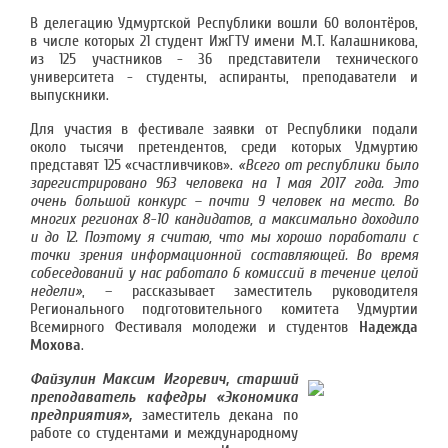
В делегацию Удмуртской Республики вошли 60 волонтёров,
в числе которых 21 студент ИжГТУ имени М.Т. Калашникова,
из 125 участников - 36 представители технического
университета - студенты, аспиранты, преподаватели и
выпускники.
Для участия в фестивале заявки от Республики подали
около тысячи претендентов, среди которых Удмуртию
представят 125 «счастливчиков».
«Всего от республики было
зарегистрировано 963 человека на 1 мая 2017 года. Это
очень большой конкурс – почти 9 человек на место. Во
многих регионах 8-10 кандидатов, а максимально доходило
и до 12. Поэтому я считаю, что мы хорошо поработали с
точки зрения информационной составляющей. Во время
собеседований у нас работало 6 комиссий в течение целой
недели»
, – рассказывает заместитель руководителя
Регионального подготовительного комитета Удмуртии
Всемирного Фестиваля молодежи и студентов
Надежда
Мохова
.
Файзулин Максим Игоревич, старший
преподаватель кафедры «Экономика
предприятия»,
заместитель декана по
работе со студентами и международному