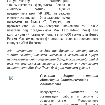
сотрудничеству «Инженерно-
экономического» факультета. Вошёл в
«Золотую сотню» лучших
предпринимателей УР 2016, награжден
многочисленными благодарственными
письмами от Главы УР, Председателя
Правительства УР, Министерства Экономики УР. Также
известен под псевдонимом Max Faiz (Макс Файз). Его
композиция «Инстаграм» попала в топ-200 треков дня iTunes
Россия. Максим является финалистом городского вокального
конкурса «Пой Ижевск»:
«От Фестиваля я ожидаю приобретение опыта, новых
знаний, умений, навыков, которые в дальнейшем будут
использованы для процветания Удмуртской Республики! А
так же возможность заявить о молодом и начинающем
исполнителе Max Faiz (Макс Файз) на мировом уровне».
Созыкина Мария, аспирант
«Инженерно-Экономического»
факультета,
Председатель комитета по
организации работы и связям с
общественностью Молодежного
парламента Удмуртии, 5 раз