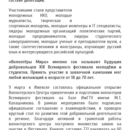
составе делегации.
Участниками стали представители
молодежных НКО, молодые
журналисты, творческая и
спортивная молодежь, молодые инженеры и IT специалисты,
лидеры молодежных организаций политических партий,
молодые предприниматели, лидеры студенческого
самоуправления, молодые ученые и преподаватели вузов, а
также соотечественники и иностранцы, изучающие русский
язык и интересующиеся российской культурой.
«Волонтёры Мира» именно так называют будущих
добровольцев XIX Всемирного фестиваля молодёжи и
студентов. Принять участие в заявочной кампании мог
любой желающий в возрасте от 18 до 70 лет.
9 марта в Ижевске состоялось официальное открытие
Волонтерского Центра привлечения и подготовки волонтеров
Всемирного фестиваля на базе ИжГТУ имени М.Т.
Калашникова. В рамках мероприятия было подписано
официальное соглашение о взаимодействии, и проведен
круглый стол по развитию этой добровольной деятельности
в регионе. Благодаря активной и грамотной работы
волонтерского центра поступило множество заявок на
участие в Фестивале. Конкурс составил 722 кандидата на 60