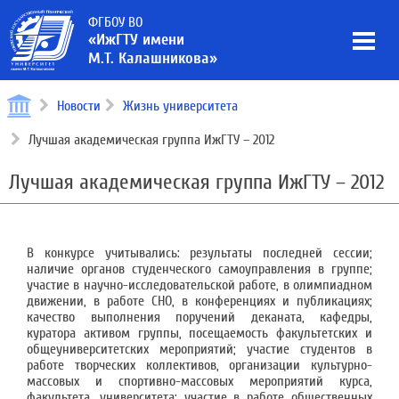
ФГБОУ ВО
«ИжГТУ имени
М.Т. Калашникова»
Новости
Жизнь университета
Лучшая академическая группа ИжГТУ – 2012
Лучшая академическая группа ИжГТУ – 2012
В конкурсе учитывались: результаты последней сессии;
наличие органов студенческого самоуправления в группе;
участие в научно-исследовательской работе, в олимпиадном
движении, в работе СНО, в конференциях и публикациях;
качество выполнения поручений деканата, кафедры,
куратора активом группы, посещаемость факультетских и
общеуниверситетских мероприятий; участие студентов в
работе творческих коллективов, организации культурно-
массовых и спортивно-массовых мероприятий курса,
факультета, университета; участие в работе общественных