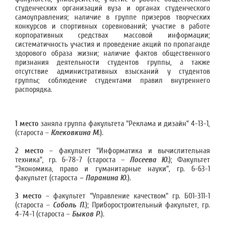
студенческих организаций вуза и органах студенческого
самоуправления; наличие в группе призеров творческих
конкурсов и спортивных соревнований; участие в работе
корпоративных средствах массовой информации;
систематичность участия и проведение акций по пропаганде
здорового образа жизни; наличие фактов общественного
признания деятельности студентов группы, а также
отсутствие административных взысканий у студентов
группы; соблюдение студентами правил внутреннего
распорядка.
1 место
заняла группа факультета "Реклама и дизайн" 4-13-1,
(староста –
Клековкина М
.).
2 место
– факультет "Информатика и вычислительная
техника", гр. 6-78-7 (староста –
Лосеева Ю.
); Факультет
"Экономика, право и гуманитарные науки", гр. 6-63-1
факультет (староста
– Паранина Ю
.).
3 место
– факультет "Управление качеством" гр. Б01-311-1
(староста –
Соболь П
.); Приборостроительный факультет, гр.
4-74-1 (староста –
Быков Р
.).