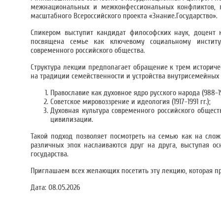
межнациональных и межконфессиональных конфликтов, п
масштабного Всероссийского проекта «Знание.Государство».
Спикером выступит кандидат философских наук, доцен
посвящена семье как ключевому социальному институ
современного российского общества.
Структура лекции предполагает обращение к трем историч
на традиции семейственности и устройства внутрисемейных
Православие как духовное ядро русского народа (988-191
Советское мировоззрение и идеология (1917-1991 гг.);
Духовная культура современного российского общес
цивилизации.
Такой подход позволяет посмотреть на семью как на слож
различных эпох наслаиваются друг на друга, выступая о
государства.
Приглашаем всех желающих посетить эту лекцию, которая про
Дата:
08.05.2026