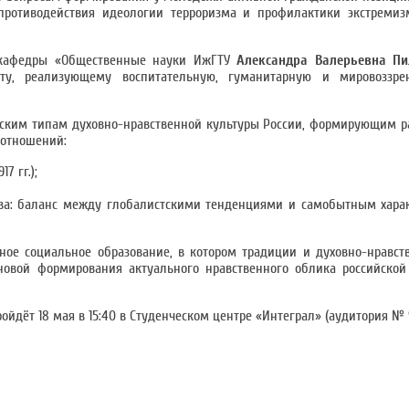
ротиводействия идеологии терроризма и профилактики экстремиз
т кафедры «Общественные науки ИжГТУ
Александра Валерьевна П
ту, реализующему воспитательную, гуманитарную и мировоззре
еским типам духовно-нравственной культуры России, формирующим 
 отношений:
7 гг.);
тва: баланс между глобалистскими тенденциями и самобытным хара
ное социальное образование, в котором традиции и духовно-нравс
сновой формирования актуального нравственного облика российско
йдёт 18 мая в 15:40 в Студенческом центре «Интеграл» (аудитория № 9