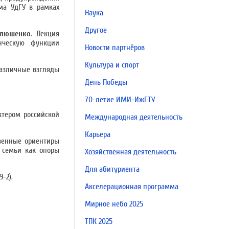
ма УдГУ в рамках
Наука
Другое
илюшенко
. Лекция
нческую функции
Новости партнёров
Культура и спорт
различные взгляды
День Победы
70-летие ИМИ-ИжГТУ
ктером российской
Международная деятельность
Карьера
твенные ориентиры
й семьи как опоры
Хозяйственная деятельность
Для абитуриента
-2).
Акселерационная программа
Мирное небо 2025
ТПК 2025