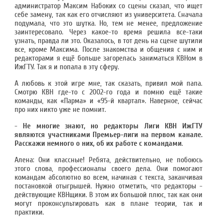
администратор Максим Набоких со сцены сказал, что ищет
себе замену, так как его отчисляют из университета. Сначала
подумала, что это шутка. Но, тем не менее, предложение
заинтересовало. Через какое-то время решила все-таки
узнать, правда ли это. Оказалось, в тот день на сцене шутили
все, кроме Максима. После знакомства и общения с ним и
редакторами я ещё больше загорелась заниматься КВНом в
ИжГТУ. Так я и попала в эту сферу.
А любовь к этой игре мне, так сказать, привил мой папа.
Смотрю КВН где-то с 2002-го года и помню ещё такие
команды, как «Парма» и «95-й квартал». Наверное, сейчас
про них никто уже не помнит.
-
Не многие знают, но редакторы Лиги КВН ИжГТУ
являются участниками Премьер-лиги на первом канале.
Расскажи немного о них, об их работе с командами
.
Алена: Они классные! Ребята, действительно, не побоюсь
этого слова, профессионалы своего дела. Они помогают
командам абсолютно во всем, начиная с текста, заканчивая
постановкой отыгрышей. Нужно отметить, что редакторы -
действующие КВНщики. В этом их большой плюс, так как они
могут проконсультировать как в плане теории, так и
практики.