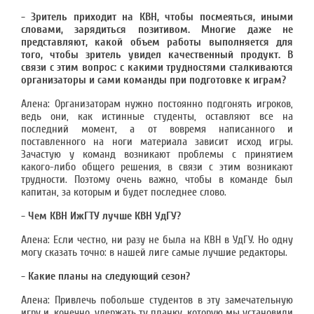
- Зритель приходит на КВН, чтобы посмеяться, иными
словами, зарядиться позитивом. Многие даже не
представляют, какой объем работы выполняется для
того, чтобы зритель увидел качественный продукт. В
связи с этим вопрос: с какими трудностями сталкиваются
организаторы и сами команды при подготовке к играм?
Алена: Организаторам нужно постоянно подгонять игроков,
ведь они, как истинные студенты, оставляют все на
последний момент, а от вовремя написанного и
поставленного на ноги материала зависит исход игры.
Зачастую у команд возникают проблемы с принятием
какого-либо общего решения, в связи с этим возникают
трудности. Поэтому очень важно, чтобы в команде был
капитан, за которым и будет последнее слово.
- Чем КВН ИжГТУ лучше КВН УдГУ?
Алена: Если честно, ни разу не была на КВН в УдГУ. Но одну
могу сказать точно: в нашей лиге самые лучшие редакторы.
- Какие планы на следующий сезон?
Алена: Привлечь побольше студентов в эту замечательную
игру и, конечно, удержать ту планку, которую мы установили